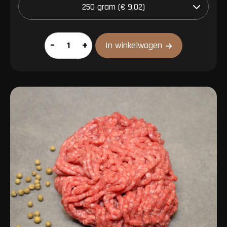
Rosbief
–
+
In winkelwagen
aantal