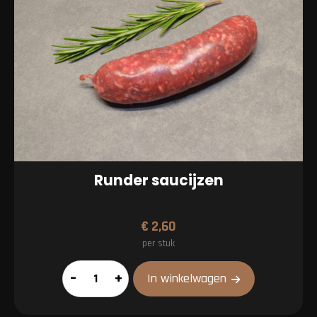
Runder saucijzen
€
2,60
per stuk
Runder
–
+
In winkelwagen
saucijzen
aantal