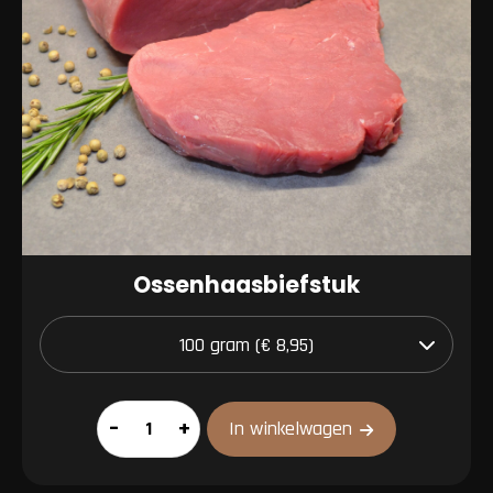
Ossenhaasbiefstuk
Ossenhaasbiefstuk
–
+
In winkelwagen
aantal