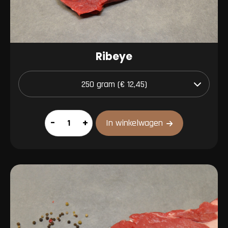
Ribeye
Ribeye
–
+
In winkelwagen
aantal