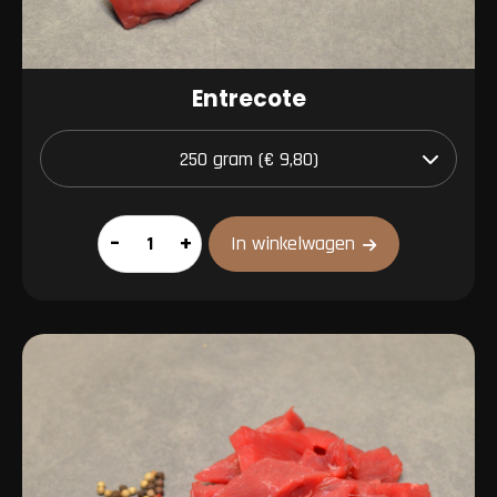
Entrecote
Entrecote
–
+
In winkelwagen
aantal