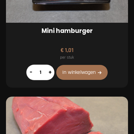
Mini hamburger
€
1,01
per stuk
Mini
–
+
In winkelwagen
hamburger
aantal