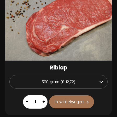
Riblap
Riblap
–
+
In winkelwagen
aantal