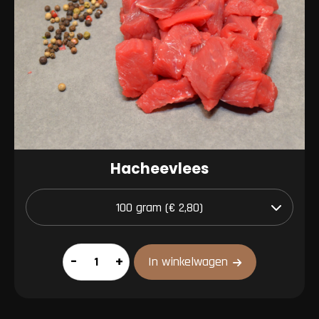
Hacheevlees
Hacheevlees
–
+
In winkelwagen
aantal