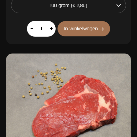
Pouletvlees
–
+
In winkelwagen
aantal