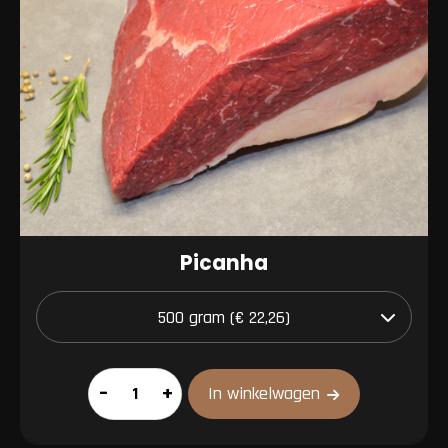
Picanha
Picanha
–
+
In winkelwagen
aantal