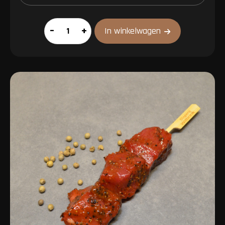
Biefstuk
–
+
In winkelwagen
steak
aantal