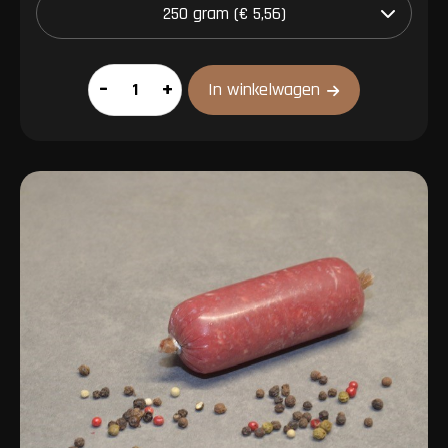
Ossenstaart
–
+
In winkelwagen
aantal