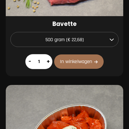
Bavette
Bavette
–
+
In winkelwagen
aantal