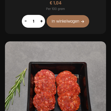
€
1,04
Per 100 gram
Mergpijp
–
+
In winkelwagen
aantal