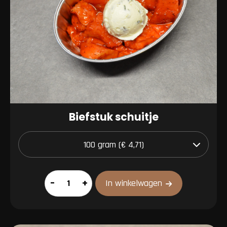
Biefstuk schuitje
Biefstuk
–
+
In winkelwagen
schuitje
aantal