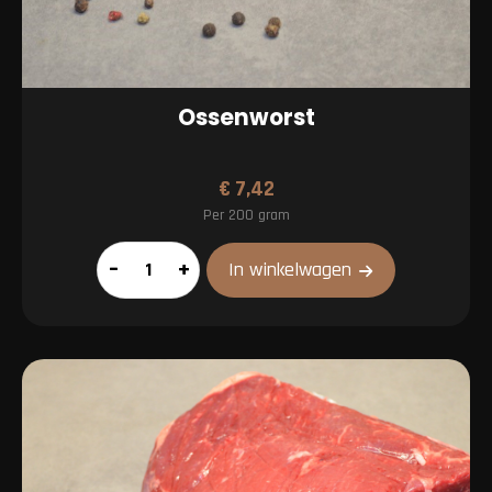
Ossenworst
€
7,42
Per 200 gram
Ossenworst
–
+
In winkelwagen
aantal