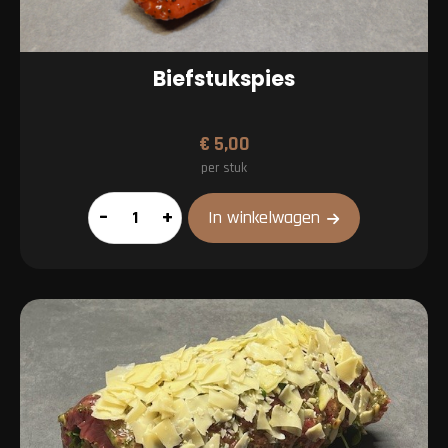
Biefstukspies
€
5,00
per stuk
Biefstukspies
–
+
In winkelwagen
aantal