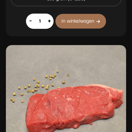
Carpacciosteak
–
+
In winkelwagen
aantal