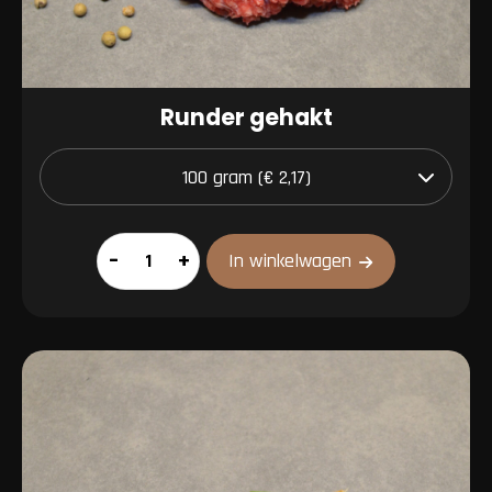
Runder gehakt
Runder
–
+
In winkelwagen
gehakt
aantal