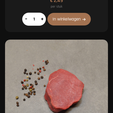
€
2,49
per stuk
Hamburger
–
+
In winkelwagen
100%
rundvlees
aantal