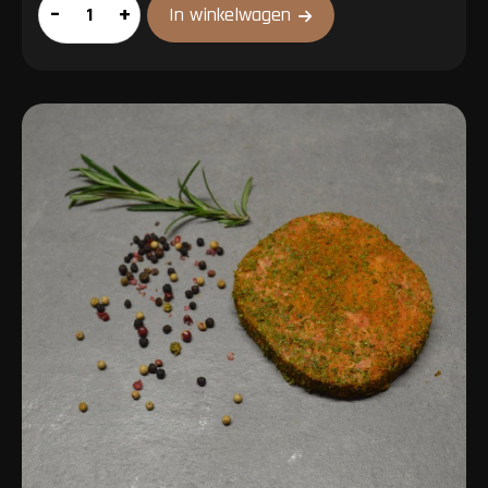
Bavette
–
+
In winkelwagen
aantal