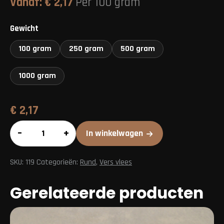
Vanaf:
€
2,17
Per 100 gram
Gewicht
100 gram
250 gram
500 gram
1000 gram
€
2,17
Runder
–
+
In winkelwagen
gehakt
aantal
SKU:
119
Categorieën:
Rund
,
Vers vlees
Gerelateerde producten