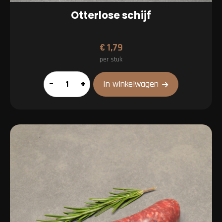
Otterlose schijf
€
1,79
per stuk
Otterlose
–
+
In winkelwagen
schijf
aantal