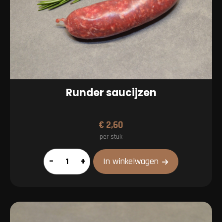
Runder saucijzen
€
2,60
per stuk
Runder
–
+
In winkelwagen
saucijzen
aantal