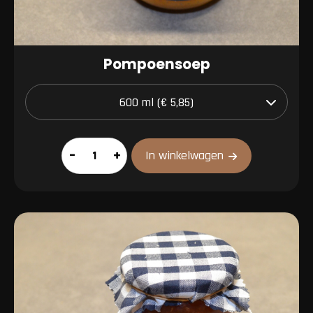
Pompoensoep
Pompoensoep
–
+
In winkelwagen
aantal