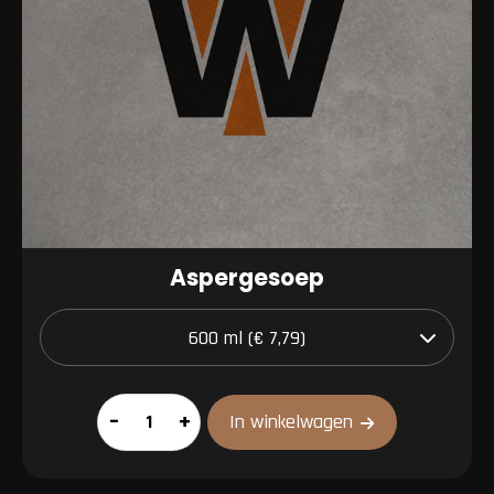
Aspergesoep
Aspergesoep
–
+
In winkelwagen
aantal