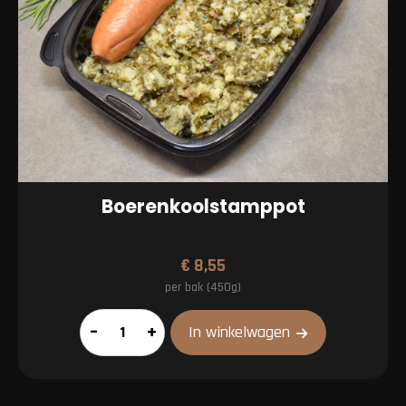
Boerenkoolstamppot
€
8,55
per bak (450g)
Boerenkoolstamppot
–
+
In winkelwagen
aantal