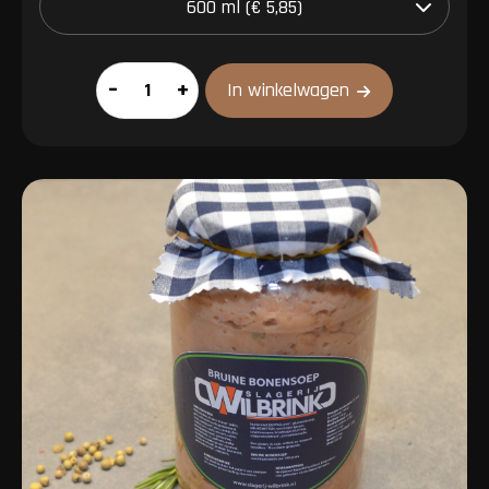
Bospaddenstoelsoep
–
+
In winkelwagen
aantal