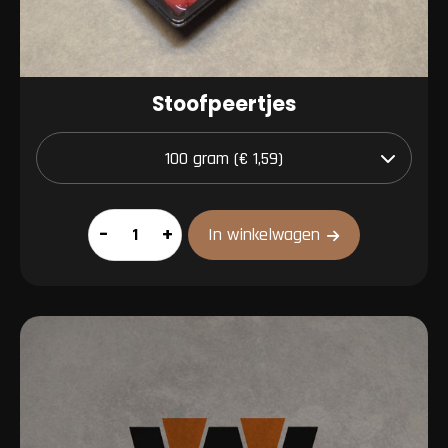
Stoofpeertjes
Stoofpeertjes
–
+
In winkelwagen
aantal