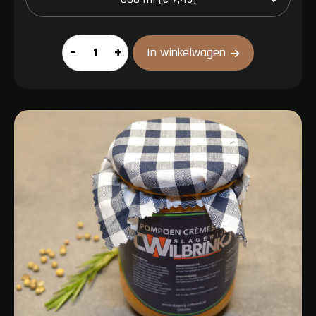
Ossenstaartsoep
–
+
In winkelwagen
aantal