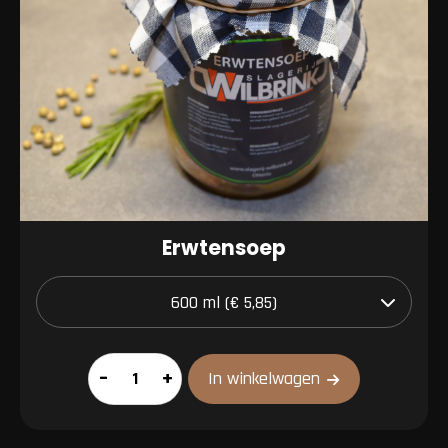
Erwtensoep
Erwtensoep
–
+
In winkelwagen
aantal