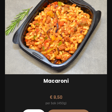
Macaroni
€
8,50
per bak (450g)