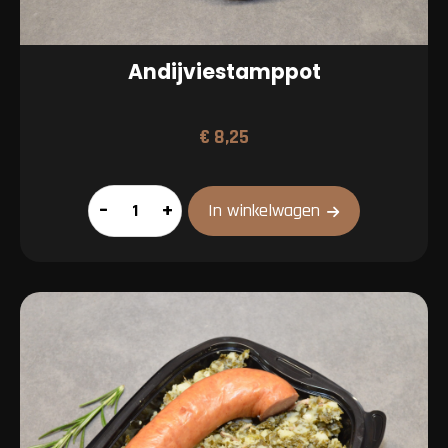
Andijviestamppot
€
8,25
Andijviestamppot
–
+
In winkelwagen
aantal