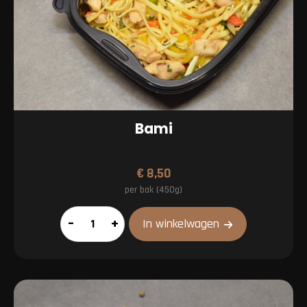
Bami
€
8,50
per bak (450g)
Bami
–
+
In winkelwagen
aantal