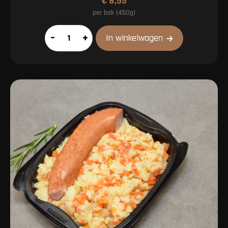
€
8,55
per bak (450g)
Zuurkoolstamppot
–
+
In winkelwagen
aantal