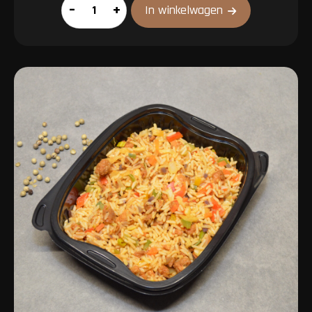
Macaroni
–
+
In winkelwagen
aantal