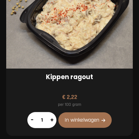
Kippen ragout
€
2,22
per 100 gram
Kippen
–
+
In winkelwagen
ragout
aantal