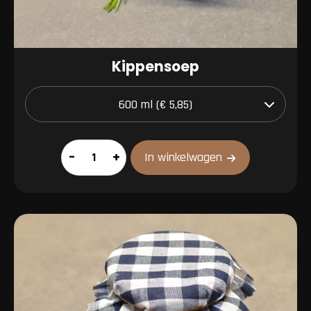
Kippensoep
Kippensoep
–
+
In winkelwagen
aantal