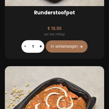
Runderstoofpot
€
10,95
per bak (450g)
Runderstoofpot
–
+
In winkelwagen
aantal