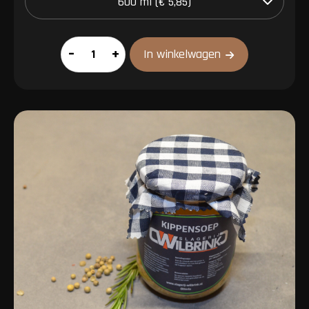
Groentesoep
–
+
In winkelwagen
aantal