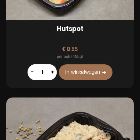
Hutspot
€
8,55
per bak (450g)
Hutspot
–
+
In winkelwagen
aantal