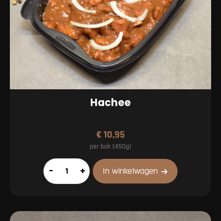
Hachee
€
10,95
per bak (450g)
Hachee
–
+
In winkelwagen
aantal