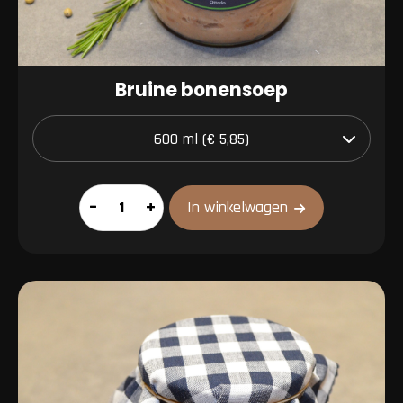
Bruine bonensoep
Bruine
–
+
In winkelwagen
bonensoep
aantal