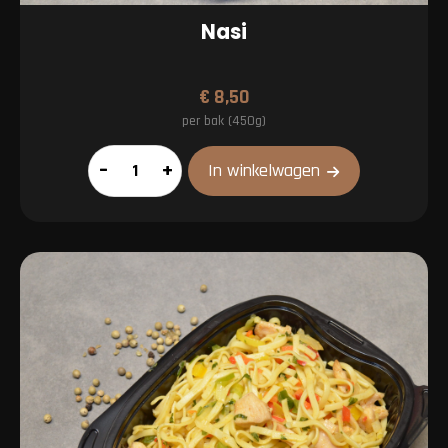
Nasi
€
8,50
per bak (450g)
Nasi
–
+
In winkelwagen
aantal