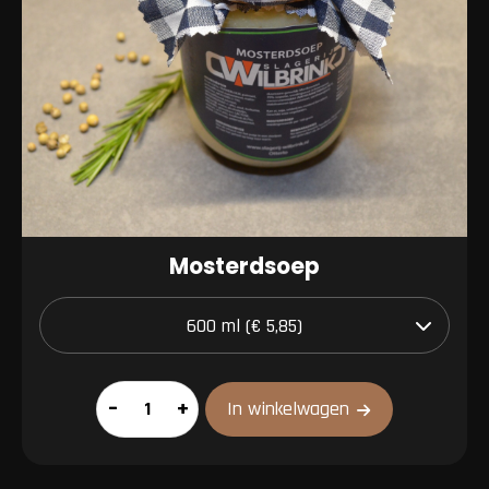
Mosterdsoep
Mosterdsoep
–
+
In winkelwagen
aantal