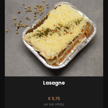
Lasagne
€
9,75
per bak (450g)