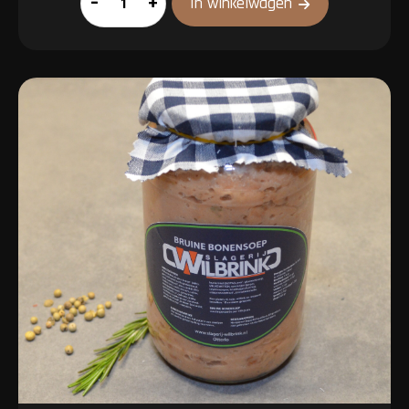
–
+
In winkelwagen
ragout
aantal