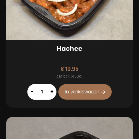
Hachee
€
10,95
per bak (450g)
Hachee
–
+
In winkelwagen
aantal