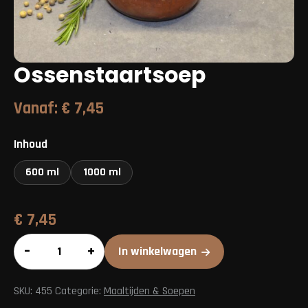
Ossenstaartsoep
Vanaf:
€
7,45
Inhoud
600 ml
1000 ml
€
7,45
Ossenstaartsoep
–
+
In winkelwagen
aantal
SKU:
455
Categorie:
Maaltijden & Soepen