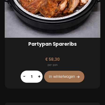
Partypan Spareribs
€
58,30
per pan
Partypan
–
+
In winkelwagen
Spareribs
aantal