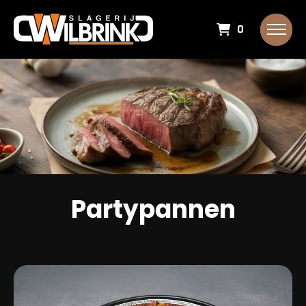
0
Partypannen