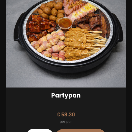
Partypan
€
58,30
per pan