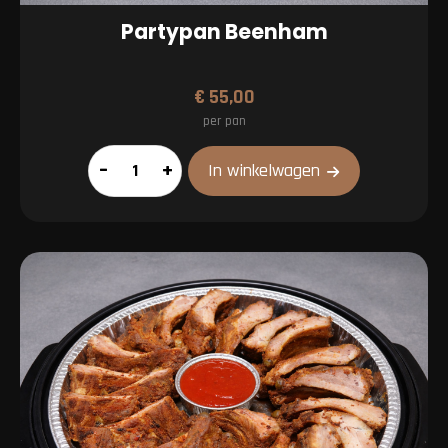
Partypan Beenham
€
55,00
per pan
Partypan
–
+
In winkelwagen
Beenham
aantal