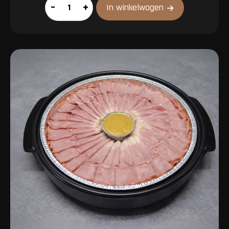
Partypan
–
+
In winkelwagen
aantal