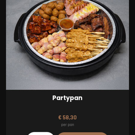
Partypan
€
58,30
per pan