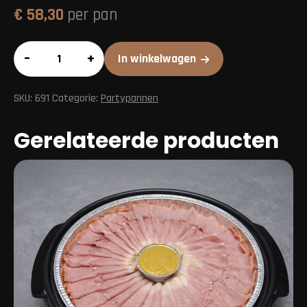
€
58,30
per pan
Partypan
–
+
In winkelwagen
Spareribs
aantal
SKU:
691
Categorie:
Partypannen
Gerelateerde producten