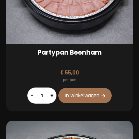
Partypan Beenham
€
55,00
per pan
Partypan
–
+
In winkelwagen
Beenham
aantal