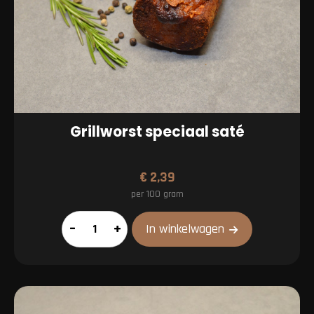
Grillworst speciaal saté
€
2,39
per 100 gram
Grillworst
–
+
In winkelwagen
speciaal
saté
aantal