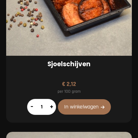
Sjoelschijven
€
2,12
per 100 gram
Sjoelschijven
–
+
In winkelwagen
aantal