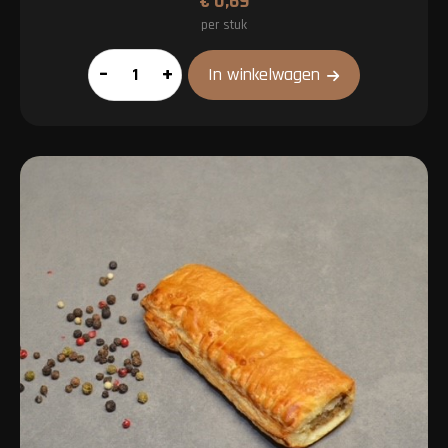
€
0,69
per stuk
Saucijzenbroodje
–
+
In winkelwagen
mini
aantal