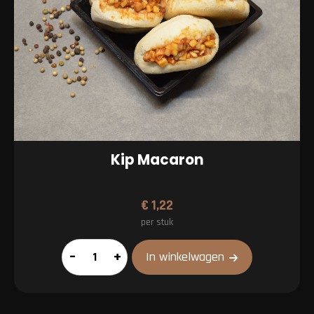
Kip Macaron
€
1,22
per stuk
Kip
–
+
In winkelwagen
Macaron
aantal