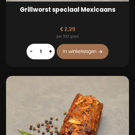
Grillworst speciaal Mexicaans
€
2,39
per 100 gram
Grillworst
–
+
In winkelwagen
speciaal
Mexicaans
aantal