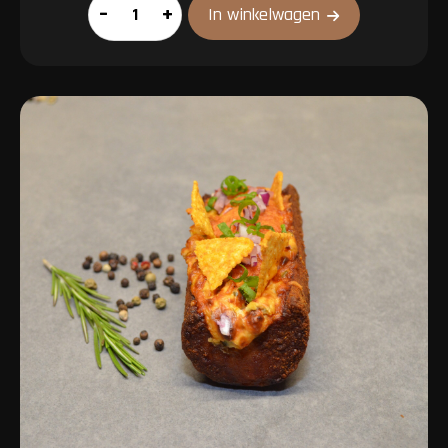
Grillworst
–
+
In winkelwagen
speciaal
kaas
aantal