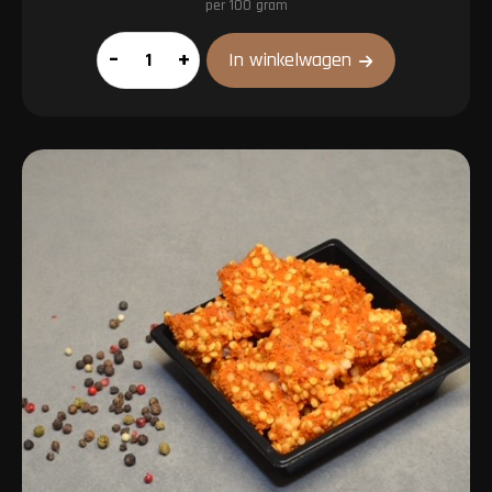
per 100 gram
Indische
–
+
In winkelwagen
ballen
aantal