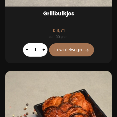
Grillbuikjes
€
3,71
per 100 gram
Grillbuikjes
–
+
In winkelwagen
aantal