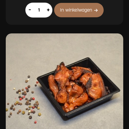
Boerenbrokken
–
+
In winkelwagen
aantal