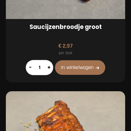
Saucijzenbroodje groot
€
2,97
per stuk
Saucijzenbroodje
–
+
In winkelwagen
groot
aantal