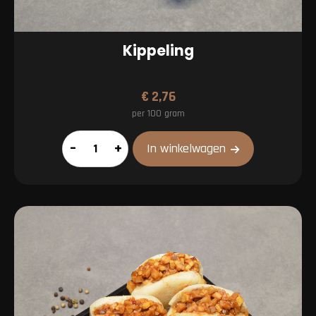
Kippeling
€
2,76
per 100 gram
Kippeling
–
+
In winkelwagen
aantal