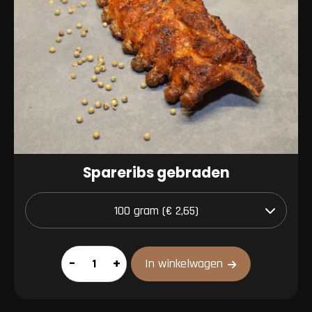
Spareribs gebraden
Spareribs
–
+
In winkelwagen
gebraden
aantal