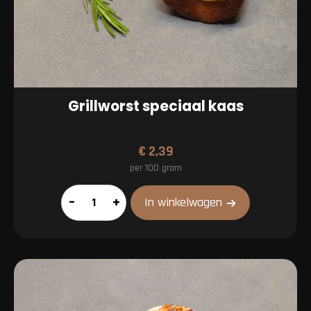
Grillworst speciaal kaas
€
2,39
per 100 gram
Grillworst
–
+
In winkelwagen
speciaal
kaas
aantal