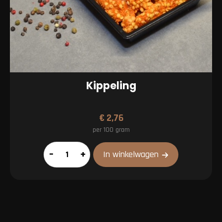
Kippeling
€
2,76
per 100 gram
Kippeling
–
+
In winkelwagen
aantal