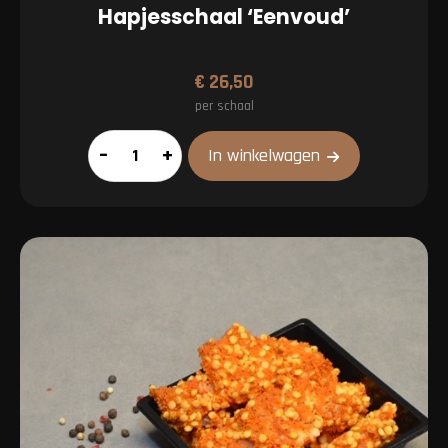
Hapjesschaal ‘Eenvoud’
€
26,50
per schaal
Hapjesschaal
–
+
In winkelwagen
'Eenvoud'
aantal