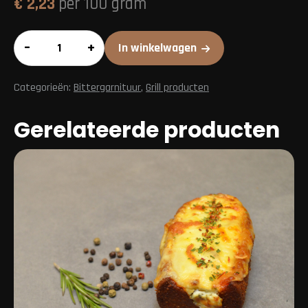
€
2,23
per 100 gram
Indische
–
+
In winkelwagen
ballen
aantal
Categorieën:
Bittergarnituur
,
Grill producten
Gerelateerde producten