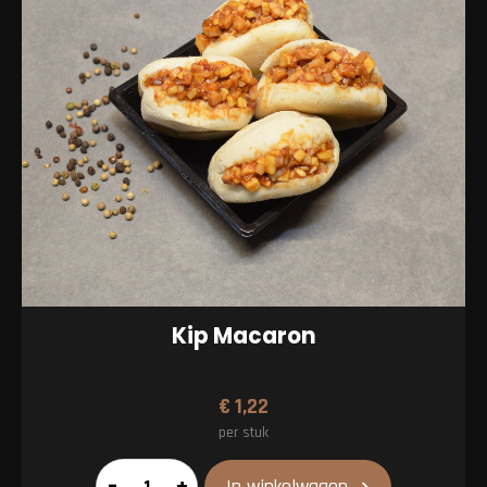
Kip Macaron
€
1,22
per stuk
Kip
–
+
In winkelwagen