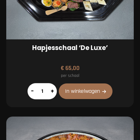
Hapjesschaal ‘De Luxe’
€
65,00
per schaal
Hapjesschaal
–
+
In winkelwagen
'De
Luxe'
aantal