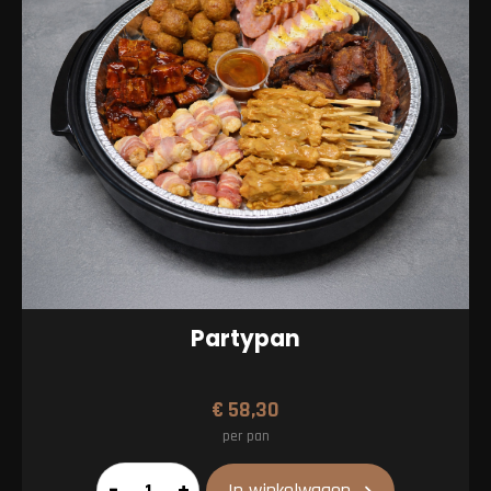
Partypan
€
58,30
per pan
Partypan
–
+
In winkelwagen