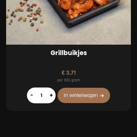
Grillbuikjes
€
3,71
per 100 gram
Grillbuikjes
–
+
In winkelwagen
aantal