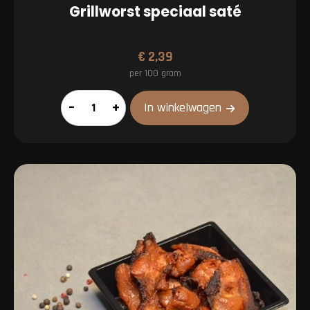
Grillworst speciaal saté
€
2,39
per 100 gram
Grillworst
–
+
In winkelwagen
speciaal
saté
aantal