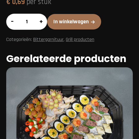
€
0,69
per stuk
Saucijzenbroodje
–
+
In winkelwagen
mini
aantal
Categorieën:
Bittergarnituur
,
Grill producten
Gerelateerde producten