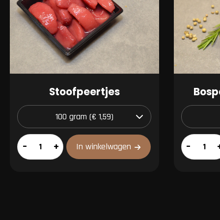
Stoofpeertjes
Bosp
Stoofpeertjes
Bospadden
–
+
–
In winkelwagen
aantal
aantal