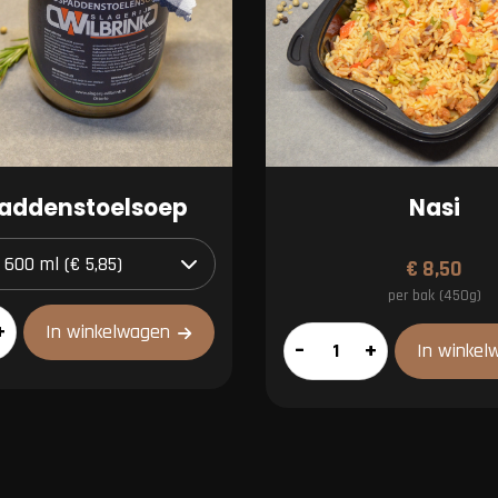
addenstoelsoep
Nasi
€
8,50
per bak (450g)
stoelsoep
+
In winkelwagen
Nasi
–
+
In winkel
aantal