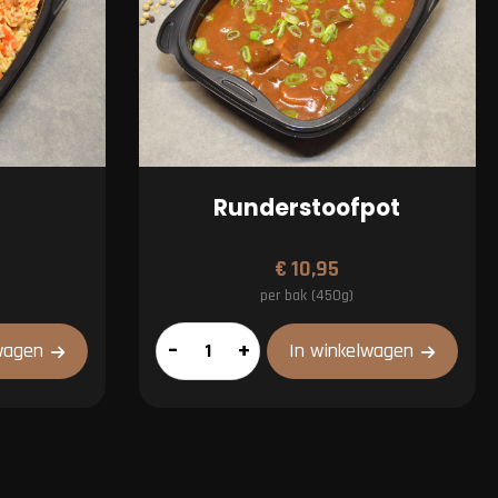
Runderstoofpot
€
10,95
per bak (450g)
Runderstoofpot
–
+
wagen
In winkelwagen
aantal