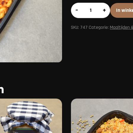
Macaroni
–
+
In wink
aantal
SKU:
747
Categorie:
Maaltijden 
n