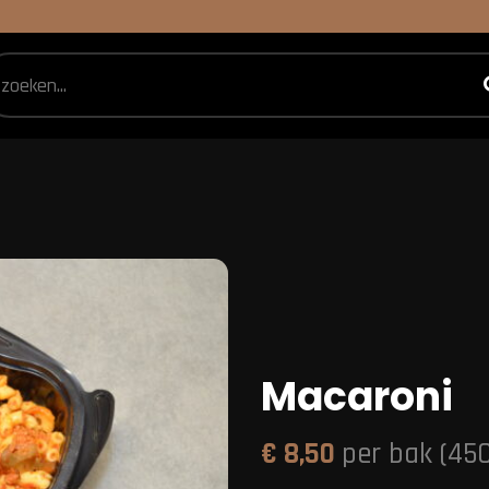
Macaroni
€
8,50
per bak (45