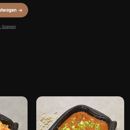
elwagen
& Soepen