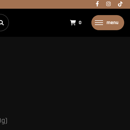
0
menu
0g)