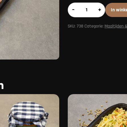
Hutspot
–
+
In wink
aantal
SKU:
738
Categorie:
Maaltijden 
n