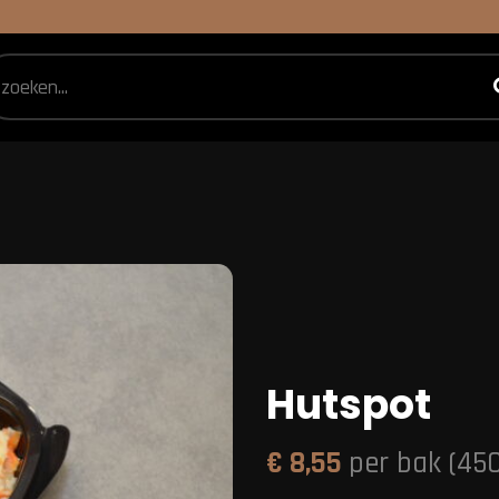
Hutspot
€
8,55
per bak (45