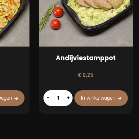
Andijviestamppot
€
8,25
Andijviestamppot
–
+
wagen
In winkelwagen
aantal