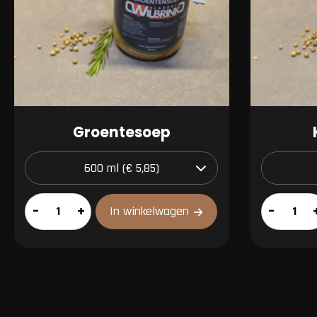
Groentesoep
Groentesoep
Kippensoe
–
+
–
In winkelwagen
aantal
aantal