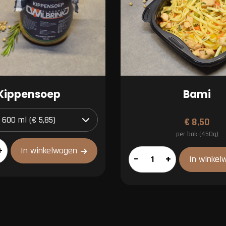
Kippensoep
Bami
€
8,50
per bak (450g)
p
+
In winkelwagen
Bami
–
+
In winkel
aantal