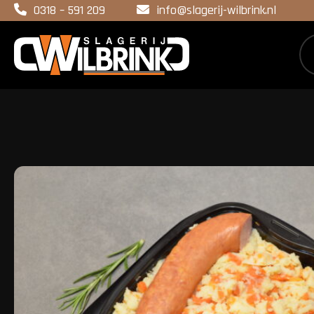
0318 – 591 209
info@slagerij-wilbrink.nl