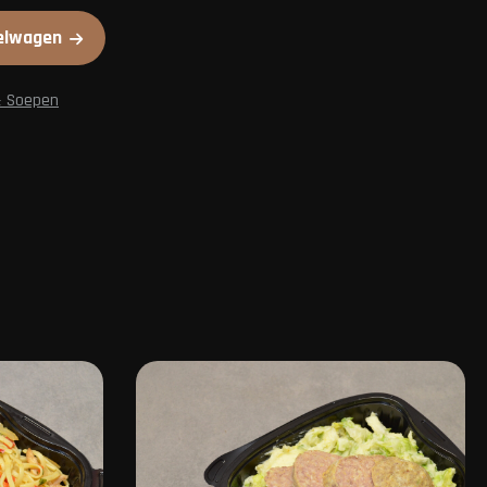
elwagen
& Soepen