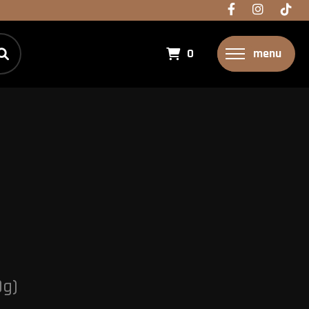
0
menu
0g)