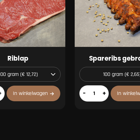
Riblap
Spareribs geb
Spareribs
+
–
+
In winkelwagen
In winkel
gebraden
aantal