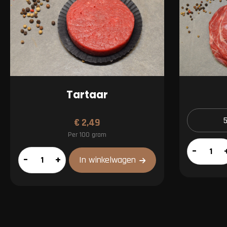
Tartaar
€
2,49
Per 100 gram
Riblap
–
Tartaar
–
+
In winkelwagen
aantal
aantal