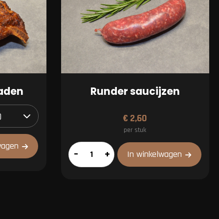
raden
Runder saucijzen
€
2,60
per stuk
wagen
Runder
–
+
In winkelwagen
saucijzen
aantal