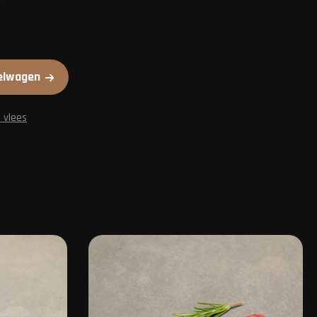
elwagen
 vlees