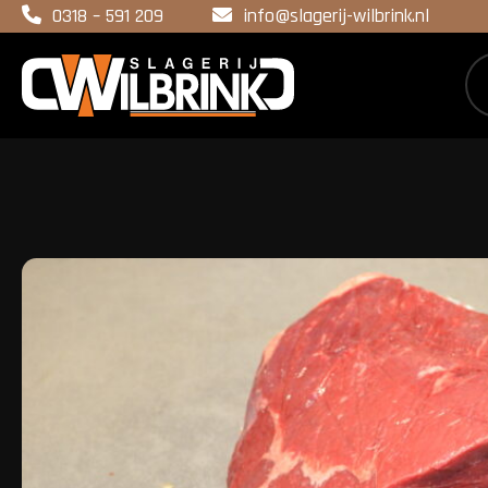
0318 – 591 209
info@slagerij-wilbrink.nl