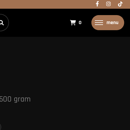
0
menu
 500 gram