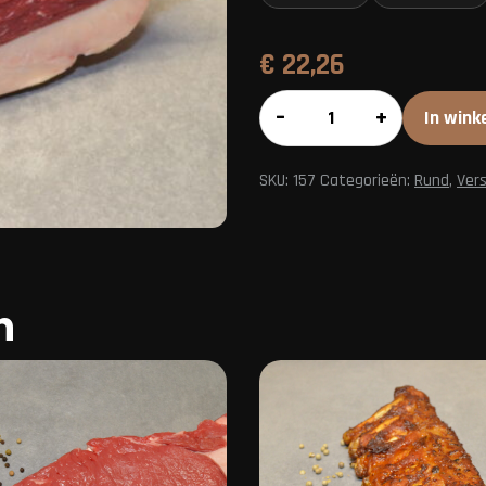
€
22,26
Picanha
–
+
In wink
aantal
SKU:
157
Categorieën:
Rund
,
Vers
n