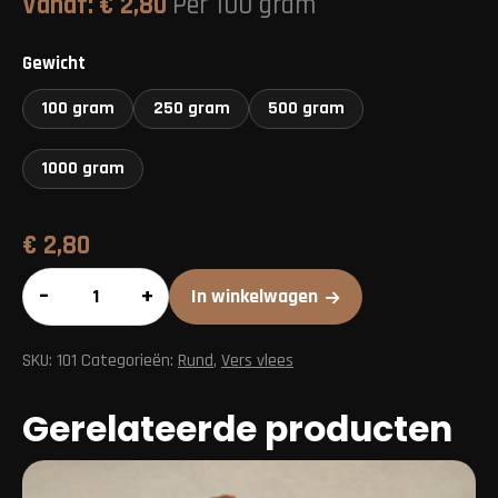
Vanaf:
€
2,80
Per 100 gram
Gewicht
100 gram
250 gram
500 gram
1000 gram
€
2,80
Stooflapjes
–
+
In winkelwagen
mager
aantal
SKU:
101
Categorieën:
Rund
,
Vers vlees
Gerelateerde producten