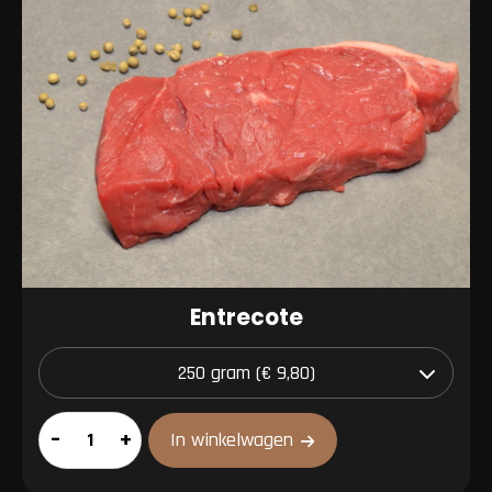
Entrecote
Entrecote
–
+
In winkelwagen
aantal