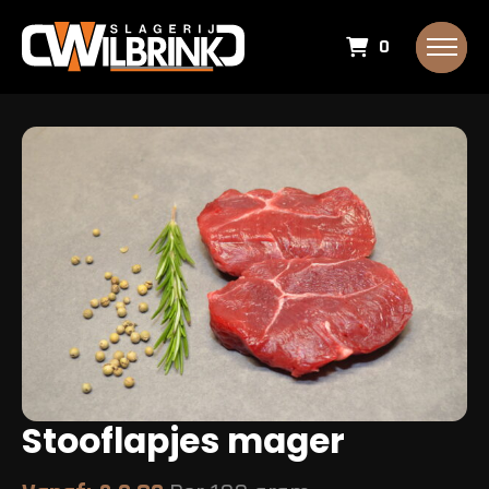
0
Stooflapjes mager