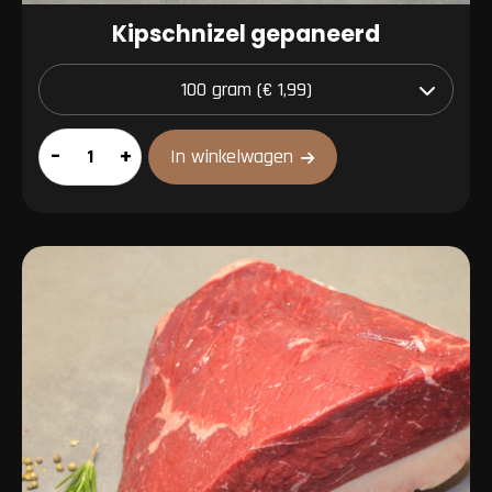
Kipschnizel gepaneerd
Kipschnizel
–
+
In winkelwagen
gepaneerd
aantal