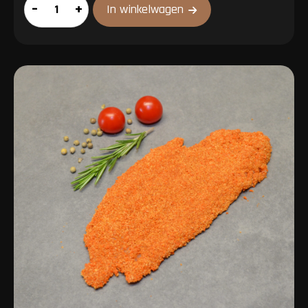
Spareribs
–
+
In winkelwagen
gebraden
aantal