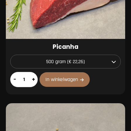
Picanha
Picanha
–
+
In winkelwagen
aantal