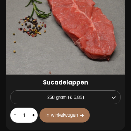
Sucadelappen
Sucadelappen
–
+
In winkelwagen
aantal