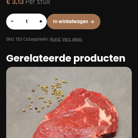
€
3,13
Per stuk
Rundervink
–
+
In winkelwagen
aantal
SKU:
153
Categorieën:
Rund
,
Vers vlees
Gerelateerde producten