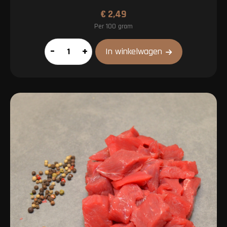
€
2,49
Per 100 gram
Tartaar
–
+
In winkelwagen
aantal