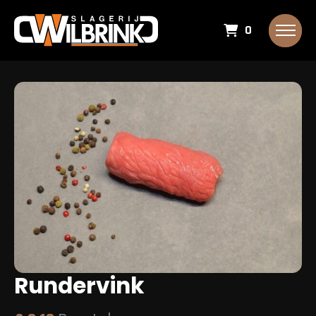
0
Rundervink