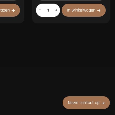
Kipfilet
–
+
wagen
In winkelwagen
gesneden
aantal
Neem contact op