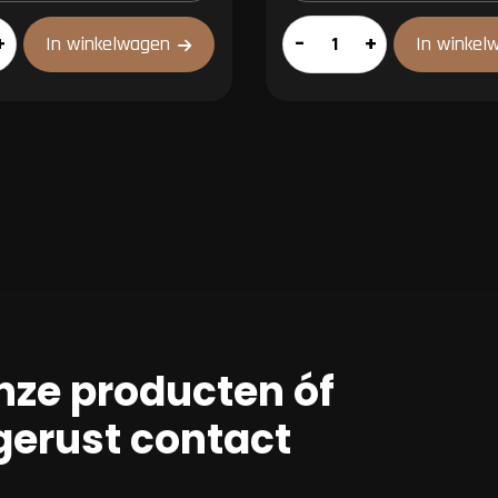
es
Carpacciosteak
+
–
+
In winkelwagen
In winkel
aantal
nze producten óf
erust contact