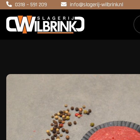
0318 – 591 209
info@slagerij-wilbrink.nl