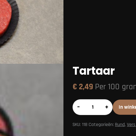
Tartaar
€
2,49
Per 100 gra
Tartaar
–
+
In wink
aantal
SKU:
118
Categorieën:
Rund
,
Vers