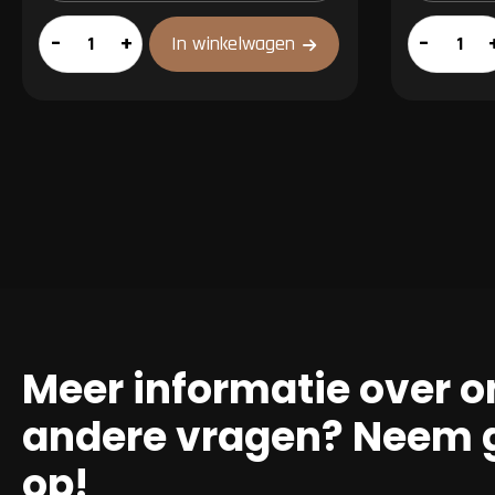
Schenkel
Hacheevle
–
+
–
In winkelwagen
aantal
aantal
Meer informatie over o
andere vragen? Neem g
op!