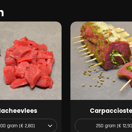
n
Hacheevlees
Carpacciost