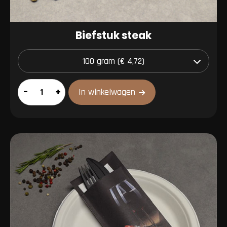
Biefstuk steak
Biefstuk
–
+
In winkelwagen
steak
aantal