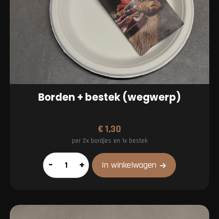
Borden + bestek (wegwerp)
€
1,30
per 2x bordjes en 1x bestek
Borden
–
+
In winkelwagen
+
bestek
(wegwerp)
aantal