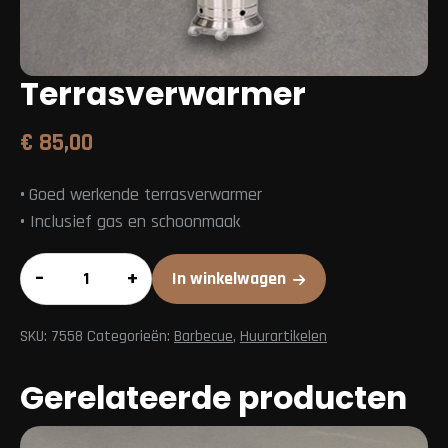
Terrasverwarmer
€
85,00
•
Goed werkende terrasverwarmer
•
Inclusief gas en schoonmaak
Terrasverwarmer
–
+
In winkelwagen
aantal
SKU:
7558
Categorieën:
Barbecue
,
Huurartikelen
Gerelateerde producten