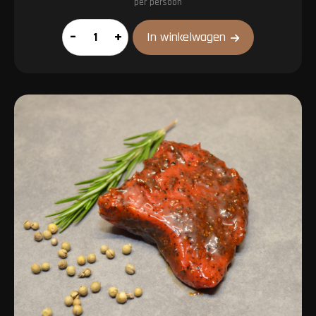
per persoon
XL
–
+
In winkelwagen
pakket
aantal