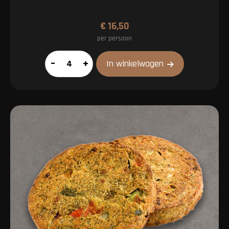
€
16,50
per persoon
All-
–
+
In winkelwagen
In
Pakket
2
aantal