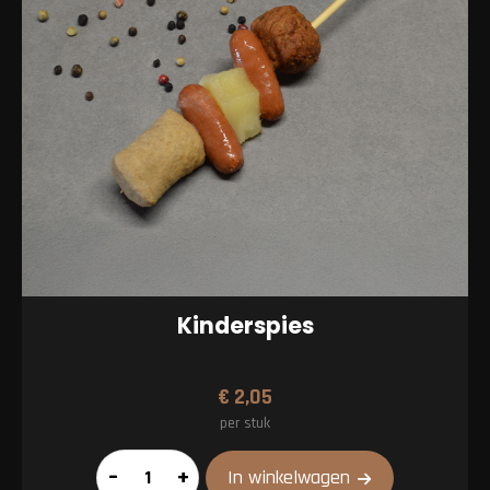
Kinderspies
€
2,05
per stuk
Kinderspies
–
+
In winkelwagen