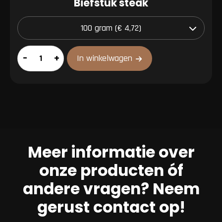
Biefstuk steak
Biefstuk
–
+
In winkelwagen
steak
aantal
Meer informatie over
onze producten óf
andere vragen? Neem
gerust contact op!