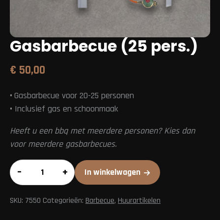
Gasbarbecue (25 pers.)
€
50,00
•
Gasbarbecue voor 20-25 personen
•
Inclusief gas en schoonmaak
Heeft u een bbq met meerdere personen? Kies dan
voor meerdere gasbarbecues.
Gasbarbecue
–
+
In winkelwagen
(25
pers.)
SKU:
7550
Categorieën:
Barbecue
,
Huurartikelen
aantal