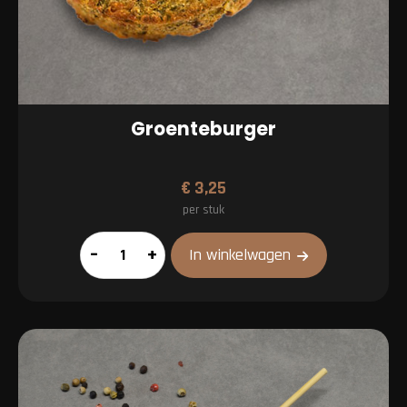
Groenteburger
€
3,25
per stuk
Groenteburger
–
+
In winkelwagen
aantal