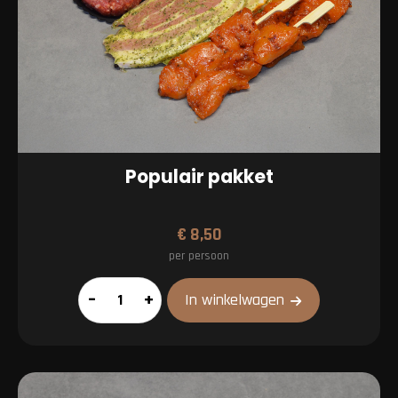
Populair pakket
€
8,50
per persoon
Populair
–
+
In winkelwagen
pakket
aantal