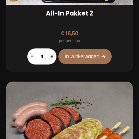
All-In Pakket 2
€
16,50
per persoon
All-
–
+
In winkelwagen
In
Pakket
2
aantal