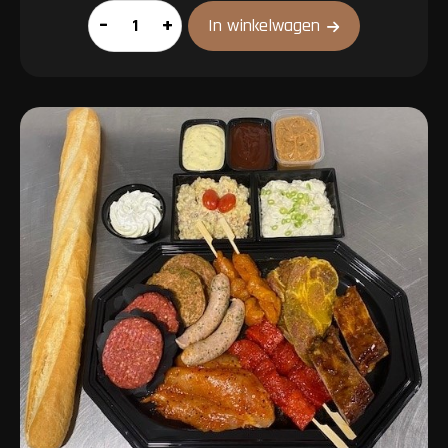
Groenteburger
–
+
In winkelwagen
aantal