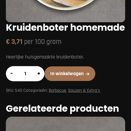
Kruidenboter homemade
€
3,71
per 100 gram
Heerlijke huisgemaakte kruidenboter.
Kruidenboter
–
+
In winkelwagen
homemade
aantal
SKU:
540
Categorieën:
Barbecue
,
Sauzen & Extra's
Gerelateerde producten