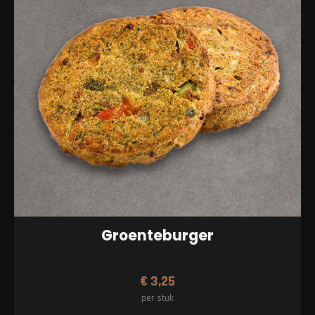
Groenteburger
€
3,25
per stuk