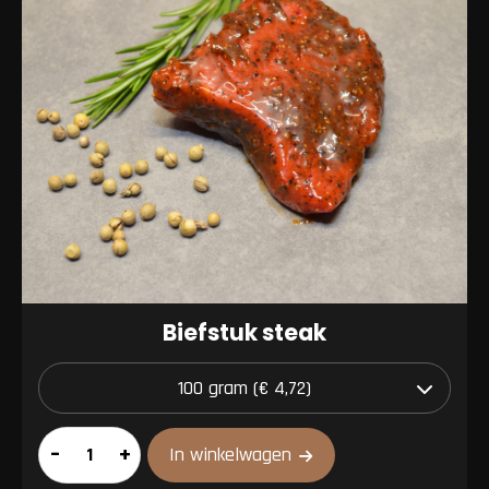
Biefstuk steak
Biefstuk
–
+
In winkelwagen
steak