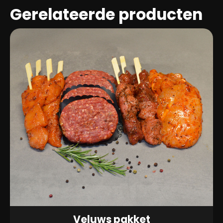
aantal
Gerelateerde producten
Veluws pakket