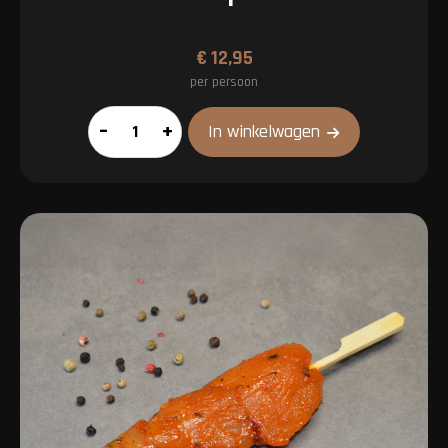
€
12,95
per persoon
Veluws
–
+
In winkelwagen
pakket
aantal