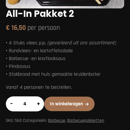
All-In Pakket 2
€
16,50
per persoon
•
4 Stuks vlees p.p.
(gevarieerd uit ons assortiment)
•
Rundvlees- en kartoffelsalade
•
Barbecue- en knoflooksaus
•
Pindasaus
•
Stokbrood met huis gemaakte kruidenboter
Vanaf 4 personen te bestellen.
All-
–
+
In winkelwagen
In
Pakket
SKU:
560
Categorieën:
Barbecue
,
Barbecuepakketten
2