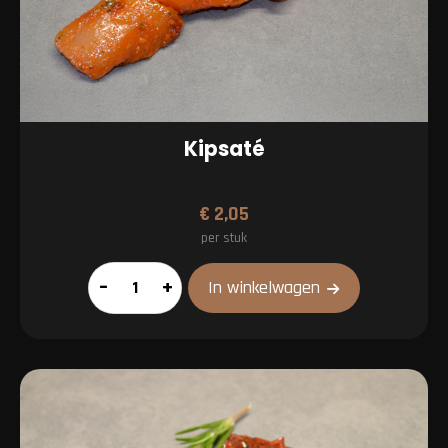
Kipsaté
€
2,05
per stuk
Kipsaté
–
+
In winkelwagen
aantal