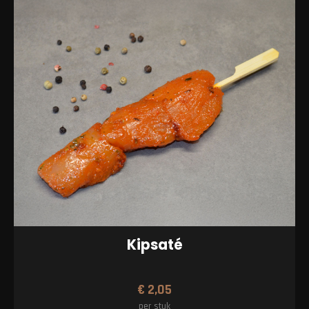
Kipsaté
€
2,05
per stuk