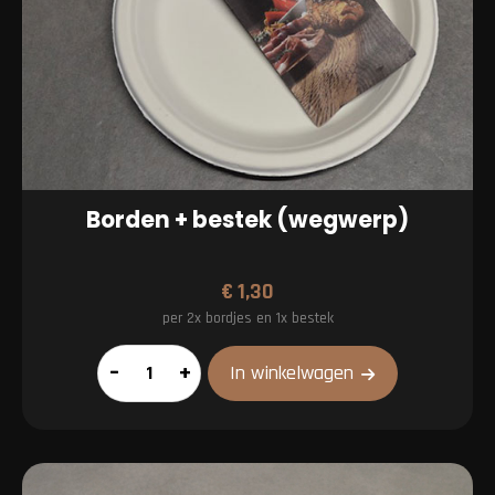
Borden + bestek (wegwerp)
€
1,30
per 2x bordjes en 1x bestek
Borden
–
+
In winkelwagen
+
bestek
(wegwerp)
aantal