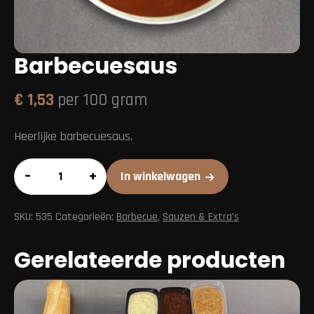
Barbecuesaus
€
1,53
per 100 gram
Heerlijke barbecuesaus.
Barbecuesaus
–
+
In winkelwagen
aantal
SKU:
535
Categorieën:
Barbecue
,
Sauzen & Extra's
Gerelateerde producten