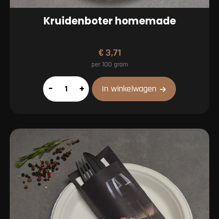
Kruidenboter homemade
€
3,71
per 100 gram
Kruidenboter
–
+
In winkelwagen
homemade
aantal