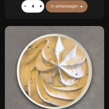
All-
–
+
In winkelwagen
In
Pakket
2
aantal