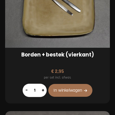
Borden + bestek (vierkant)
€
2,95
per set incl. afwas
Borden
–
+
In winkelwagen
+
bestek
(vierkant)