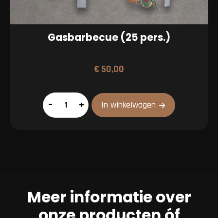
Gasbarbecue (25 pers.)
€
50,00
Gasbarbecue
–
+
In winkelwagen
(25
pers.)
aantal
Meer informatie over
onze producten óf