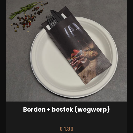
aantal
Borden + bestek (wegwerp)
€
1,30