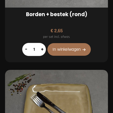
Borden + bestek (rond)
€
2,65
per set incl. afwas
Borden
–
+
In winkelwagen
+
bestek
(rond)
aantal