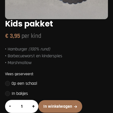
Kids pakket
€
3,95
per kind
•
Hamburger
(100% rund)
•
Barbecueworst en kinderspies
•
Marshmallow
Vlees geserveerd:
Op een schaal
In bakjes
Kids
–
+
In winkelwagen
pakket