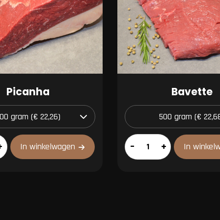
Picanha
Bavette
Bavette
+
–
+
In winkelwagen
In winkel
aantal