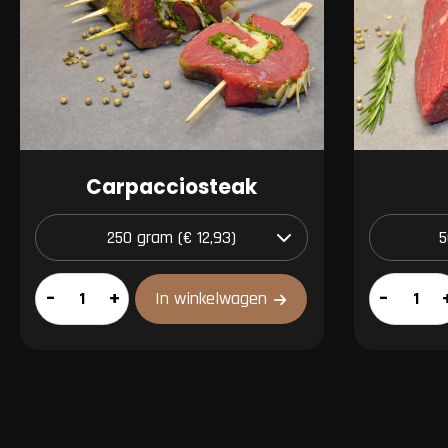
Carpacciosteak
Carpacciosteak
Picanha
–
+
–
In winkelwagen
aantal
aantal