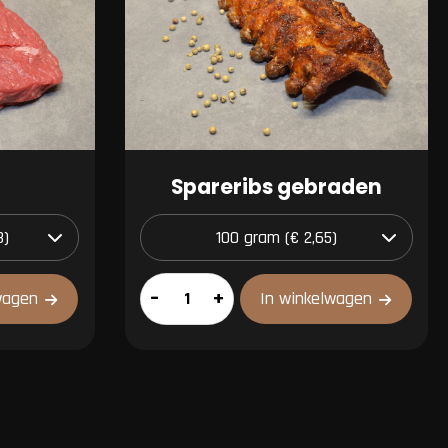
Spareribs gebraden
Spareribs
–
+
wagen
In winkelwagen
gebraden
aantal