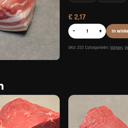
€
2,17
Zuurkoolspek
–
+
In wink
aantal
SKU:
222
Categorieën:
Varken
,
V
n