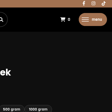
0
menu
pek
500 gram
1000 gram