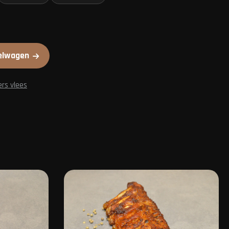
elwagen
ers vlees