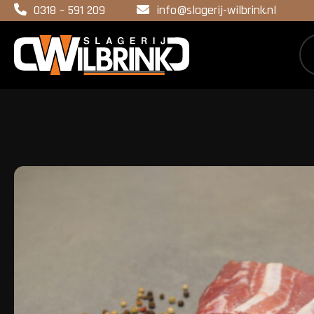
0318 – 591 209
info@slagerij-wilbrink.nl