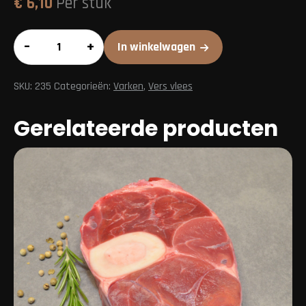
€
6,10
Per stuk
Veluwse
–
+
In winkelwagen
droge
worst
SKU:
235
Categorieën:
Varken
,
Vers vlees
aantal
Gerelateerde producten