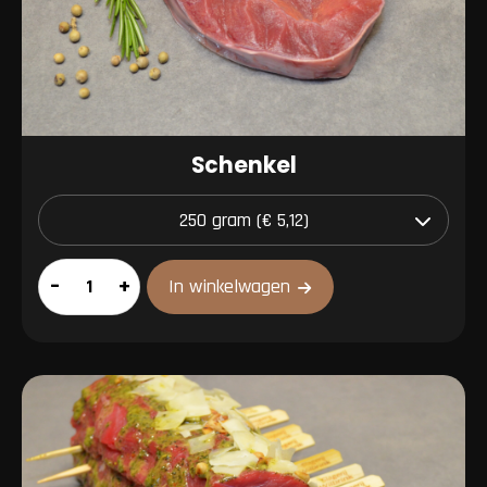
Schenkel
Schenkel
–
+
In winkelwagen
aantal