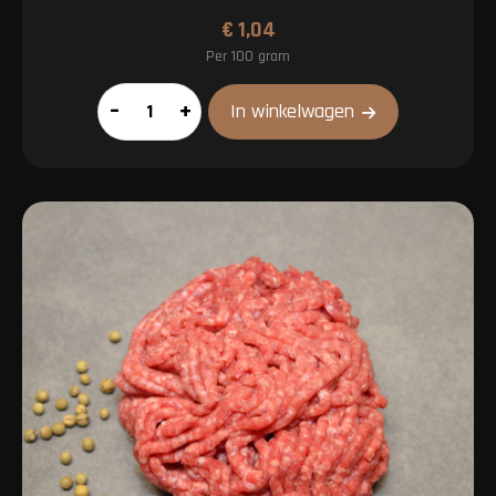
€
1,04
Per 100 gram
Mergpijp
–
+
In winkelwagen
aantal