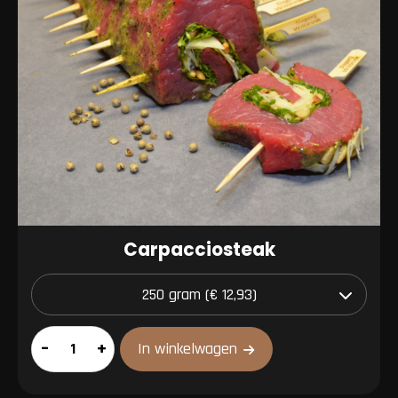
Carpacciosteak
Carpacciosteak
–
+
In winkelwagen
aantal