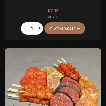
€
2,12
per stuk
Drumstick
–
+
In winkelwagen
(voorgegaard)
aantal