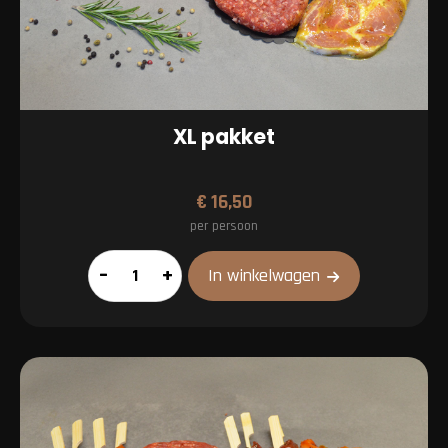
XL pakket
€
16,50
per persoon
XL
–
+
In winkelwagen
pakket
aantal