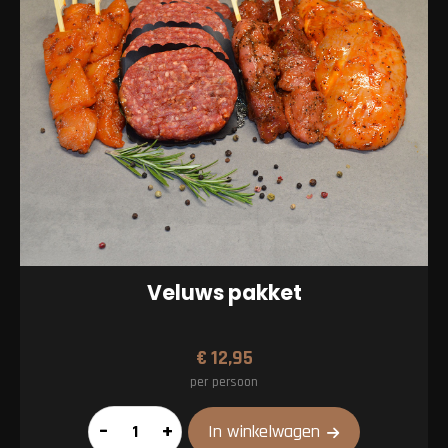
Veluws pakket
€
12,95
per persoon
Veluws
–
+
In winkelwagen