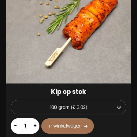
Kip op stok
Kip
–
+
In winkelwagen
op