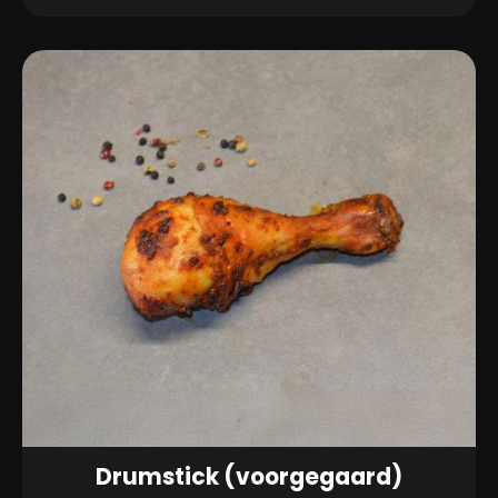
stok
aantal
Drumstick (voorgegaard)