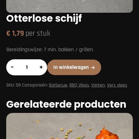
Otterlose schijf
€
1,79
per stuk
Bereidingswijze: 7 min. bakken / grillen.
Otterlose
–
+
In winkelwagen
schijf
aantal
SKU:
58
Categorieën:
Barbecue
,
BBQ Vlees
,
Varken
,
Vers vlees
Gerelateerde producten