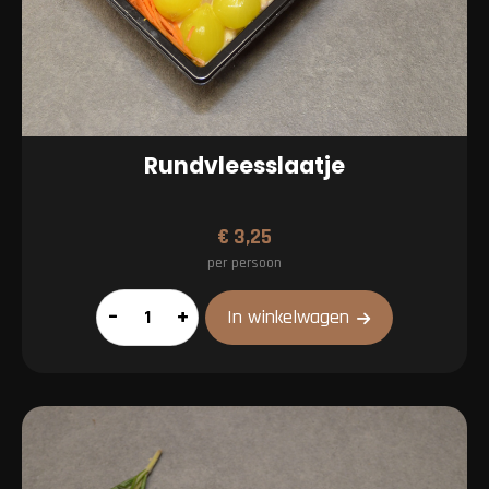
Rundvleesslaatje
€
3,25
per persoon
Rundvleesslaatje
–
+
In winkelwagen
aantal