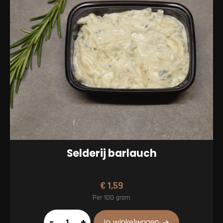
Selderij barlauch
€
1,59
Per 100 gram
Selderij
–
+
In winkelwagen