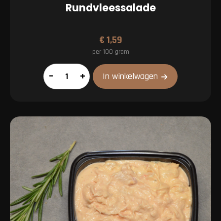
Rundvleessalade
€
1,59
per 100 gram
Rundvleessalade
–
+
In winkelwagen
aantal