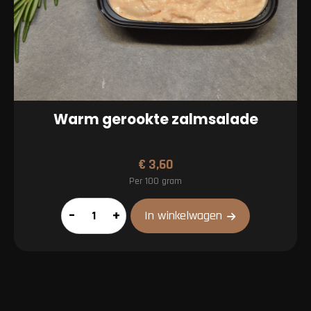
Warm gerookte zalmsalade
€
3,60
Per 100 gram
Warm
–
+
In winkelwagen
gerookte
zalmsalade
aantal