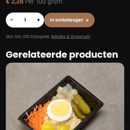
€
2,28
Per 100 gram
Tomaat
–
+
In winkelwagen
mozzarella
aantal
SKU:
SAL-010
Categorie:
Salades & Smeersels
Gerelateerde producten