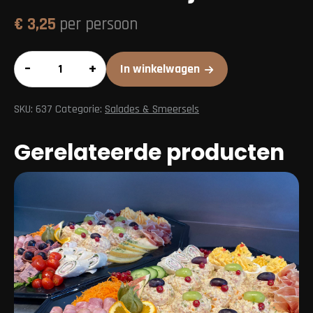
€
3,25
per persoon
Rundvleesslaatje
–
+
In winkelwagen
aantal
SKU:
637
Categorie:
Salades & Smeersels
Gerelateerde producten