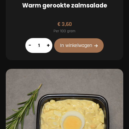
Warm gerookte zalmsalade
€
3,60
Per 100 gram
Warm
–
+
In winkelwagen
gerookte
zalmsalade
aantal