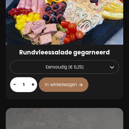
Rundvleessalade gegarneerd
Rundvleessalade
–
+
In winkelwagen
gegarneerd
aantal