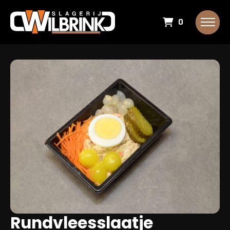
0
Rundvleesslaatje