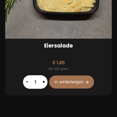
Eiersalade
€
1,85
Per 100 gram
Eiersalade
–
+
In winkelwagen
aantal