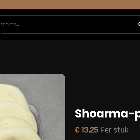
Shoarma-p
€
13,25
Per stuk