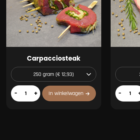
Carpacciosteak
Carpacciosteak
Schenkel
–
+
–
In winkelwagen
aantal
aantal