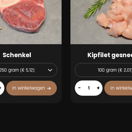
Schenkel
Kipfilet gesn
Kipfilet
+
–
+
In winkelwagen
In winkel
gesneden
aantal