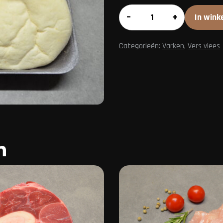
Shoarma-
–
+
In wink
pakket
aantal
Categorieën:
Varken
,
Vers vlees
n