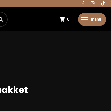
0
menu
akket