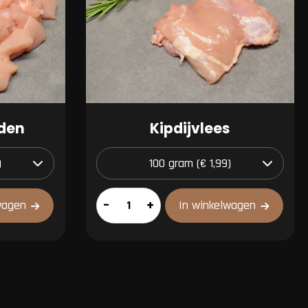
eden
Kipdijvlees
Kipdijvlees
–
+
wagen
In winkelwagen
aantal