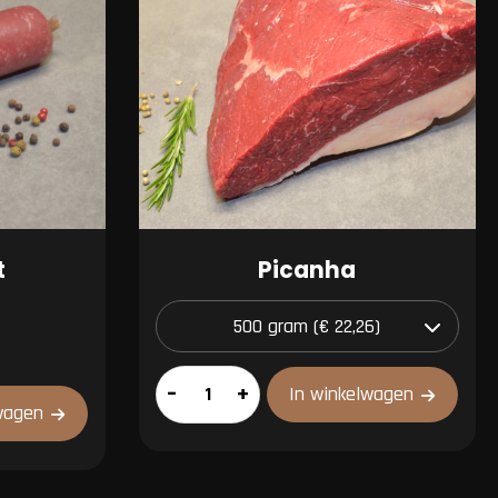
t
Picanha
Picanha
–
+
In winkelwagen
wagen
aantal