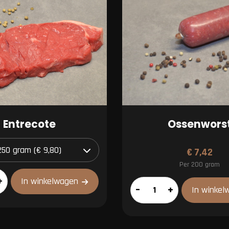
Entrecote
Ossenwors
€
7,42
Per 200 gram
+
In winkelwagen
Ossenworst
–
+
In winkel
aantal