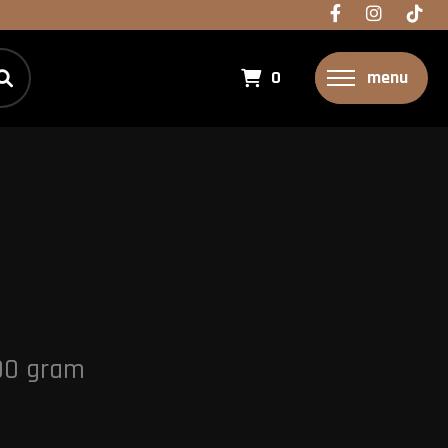
0
menu
00 gram