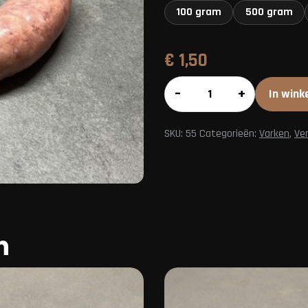
100 gram
500 gram
€
1,50
Saucijs
–
+
In wink
aantal
SKU:
55
Categorieën:
Varken
,
Ver
n