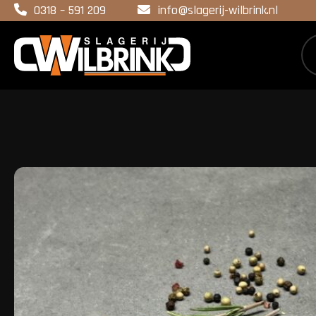
0318 – 591 209
info@slagerij-wilbrink.nl