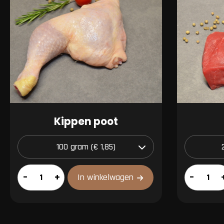
Kippen poot
Kippen
Entrecote
–
+
–
In winkelwagen
poot
aantal
aantal