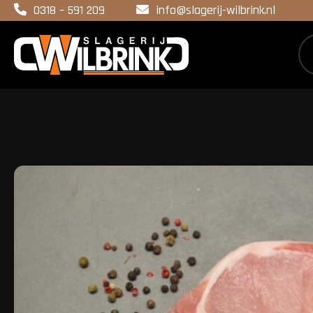
0318 – 591 209
info@slagerij-wilbrink.nl