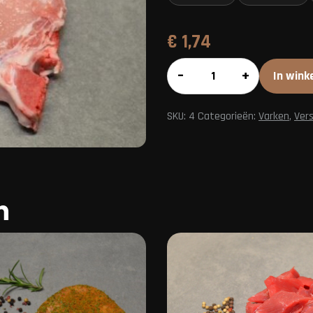
€
1,74
Ribkarbonade
–
+
In wink
aantal
SKU:
4
Categorieën:
Varken
,
Vers
n