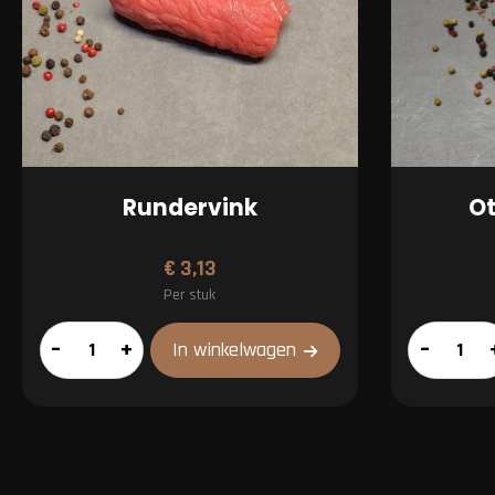
Rundervink
Ot
€
3,13
Per stuk
Rundervink
Otterlose
–
+
–
In winkelwagen
aantal
schijf
aantal