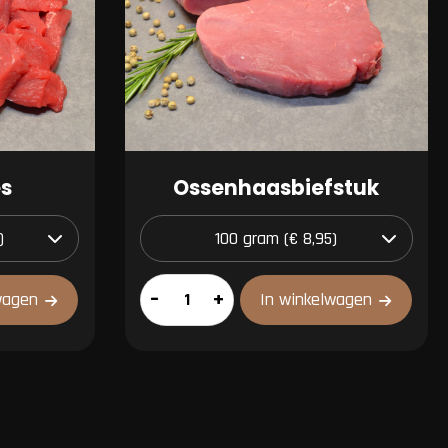
s
Ossenhaasbiefstuk
Ossenhaasbiefstuk
–
+
wagen
In winkelwagen
aantal