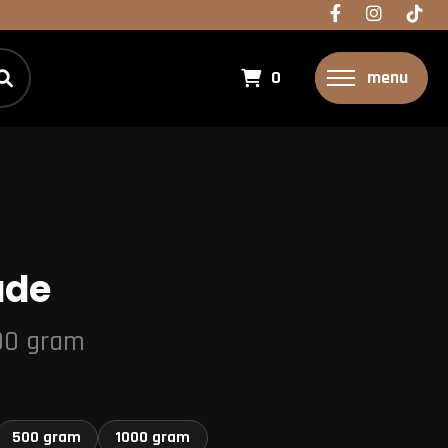
0
menu
ade
00 gram
500 gram
1000 gram