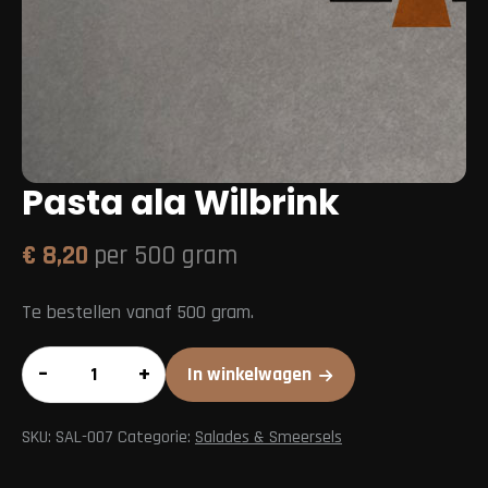
Pasta ala Wilbrink
€
8,20
per 500 gram
Te bestellen vanaf 500 gram.
Pasta
–
+
In winkelwagen
ala
Wilbrink
SKU:
SAL-007
Categorie:
Salades & Smeersels
aantal