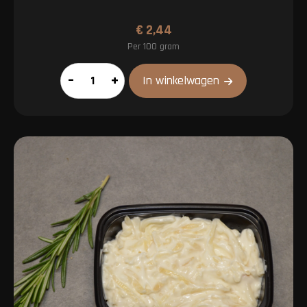
€
2,44
Per 100 gram
Tomaat
–
+
In winkelwagen
bruschetta
aantal