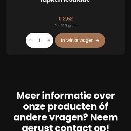
€
2,62
Per 100 gram
Kipkerriesalade
–
+
In winkelwagen
aantal
Meer informatie over
onze producten óf
andere vragen? Neem
gerust contact op!