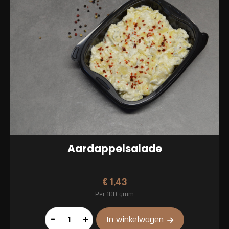
Aardappelsalade
€
1,43
Per 100 gram
Aardappelsalade
–
+
In winkelwagen
aantal