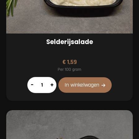
Selderijsalade
€
1,59
Per 100 gram
Selderijsalade
–
+
In winkelwagen
aantal