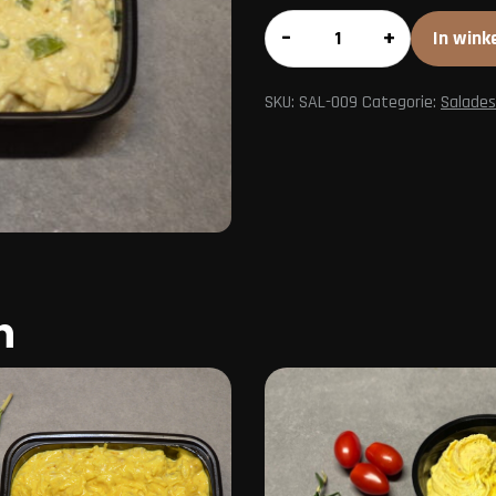
Otterlose
–
+
In wink
verrassing
aantal
SKU:
SAL-009
Categorie:
Salades
n