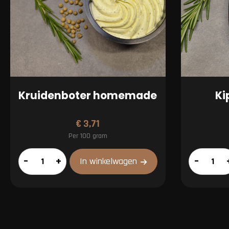
Kruidenboter homemade
Ki
€
3,71
Per 100 gram
Kruidenboter
Kipkerries
–
+
–
In winkelwagen
homemade
aantal
aantal