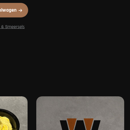
elwagen
 & Smeersels