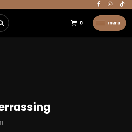
0
menu
errassing
m