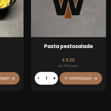
Pasta pestosalade
€
8,20
per 500 gram
Pasta
–
+
wagen
In winkelwagen
pestosalade
aantal