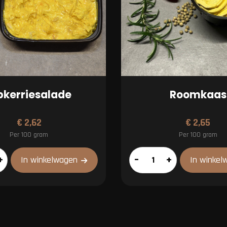
pkerriesalade
Roomkaas
€
2,62
€
2,65
Per 100 gram
Per 100 gram
alade
Roomkaas
+
–
+
In winkelwagen
In winkel
aantal