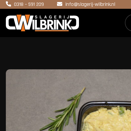
0318 – 591 209
info@slagerij-wilbrink.nl