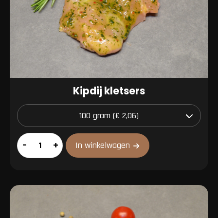
Kipdij kletsers
Kipdij
–
+
In winkelwagen
kletsers
aantal