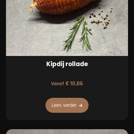
Kipdij rollade
€
10,86
Vanaf
Lees verder