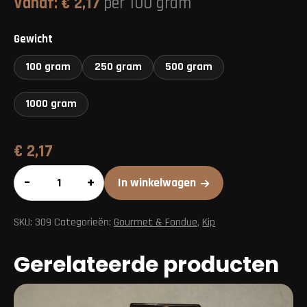
Vanaf:
€
2,17
per 100 gram
Gewicht
100 gram
250 gram
500 gram
1000 gram
€
2,17
Kiproerbak
–
+
In winkelwagen
aantal
SKU:
309
Categorieën:
Gourmet & Fondue
,
Kip
Gerelateerde producten