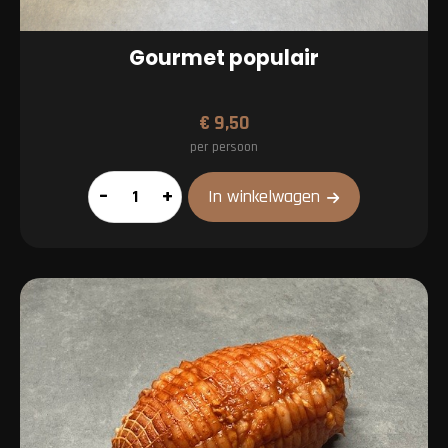
Gourmet populair
€
9,50
per persoon
Gourmet
–
+
In winkelwagen
populair
aantal