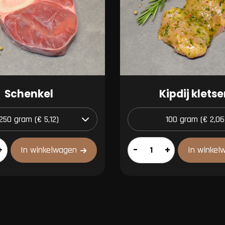
Schenkel
Kipdij kletse
Kipdij
+
–
+
In winkelwagen
In winkel
kletsers
aantal