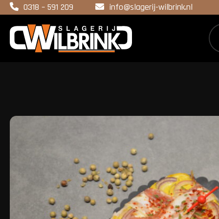
0318 – 591 209
info@slagerij-wilbrink.nl