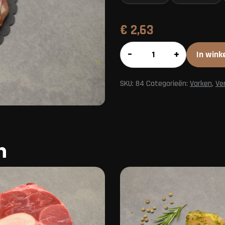
€
2,63
Houthakkers
–
+
In wink
steak
aantal
SKU:
84
Categorieën:
Varken
,
Ve
n