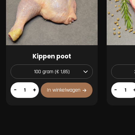
Kippen poot
Kippen
Schenkel
–
+
–
In winkelwagen
poot
aantal
aantal