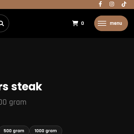
0
menu
s steak
100 gram
500 gram
1000 gram