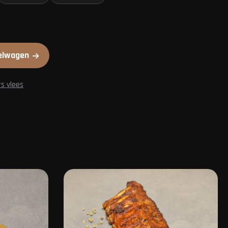
elwagen
rs vlees