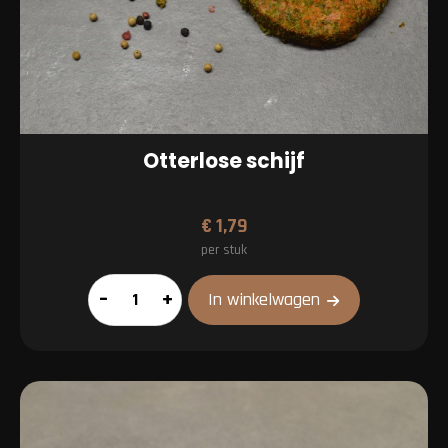
Otterlose schijf
€
1,79
per stuk
Otterlose
–
+
In winkelwagen
schijf
aantal