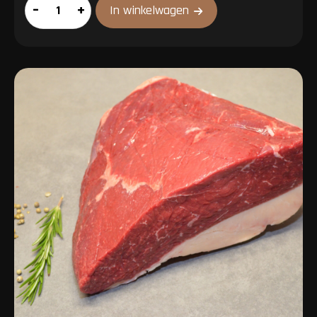
Entrecote
–
+
In winkelwagen
aantal