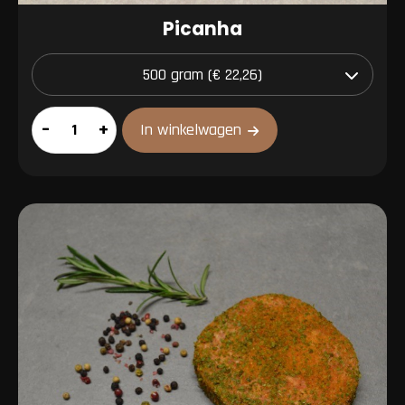
Picanha
Picanha
–
+
In winkelwagen
aantal