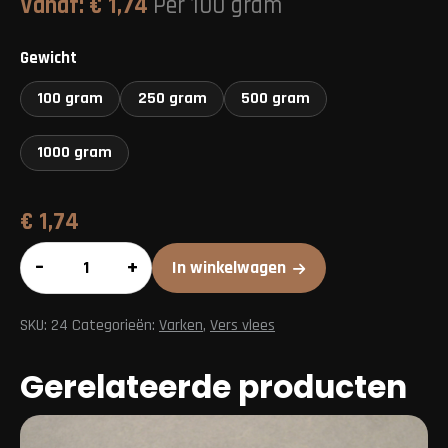
Vanaf:
€
1,74
Per 100 gram
Gewicht
100 gram
250 gram
500 gram
1000 gram
€
1,74
Gehakt
–
+
In winkelwagen
h.o.h
aantal
SKU:
24
Categorieën:
Varken
,
Vers vlees
Gerelateerde producten