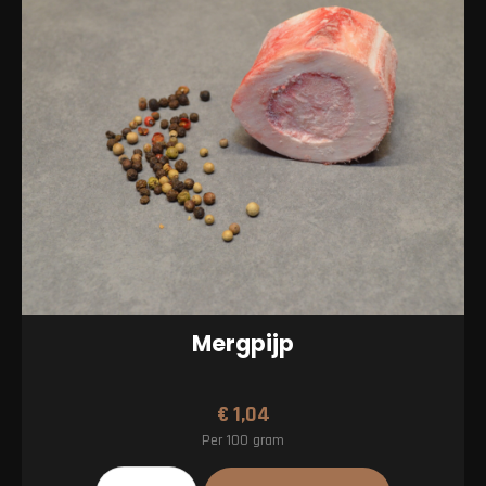
Mergpijp
€
1,04
Per 100 gram
Mergpijp