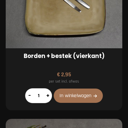
Borden + bestek (vierkant)
€
2,95
per set incl. afwas
Borden
–
+
In winkelwagen
+
bestek
(vierkant)
aantal