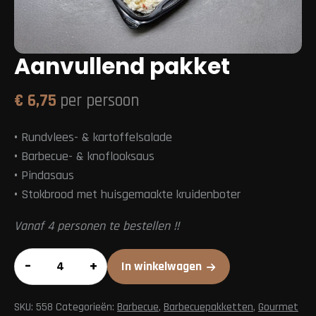
Aanvullend pakket
€
6,75
per persoon
•
Rundvlees- & kartoffelsalade
•
Barbecue- & knoflooksaus
•
Pindasaus
•
Stokbrood met huisgemaakte kruidenboter
Vanaf 4 personen te bestellen !!
Aanvullend
–
+
In winkelwagen
pakket
aantal
SKU:
558
Categorieën:
Barbecue
,
Barbecuepakketten
,
Gourmet