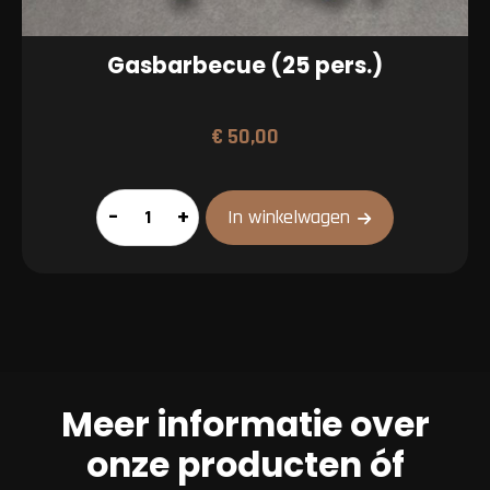
Gasbarbecue (25 pers.)
€
50,00
Gasbarbecue
–
+
In winkelwagen
(25
pers.)
aantal
Meer informatie over
onze producten óf