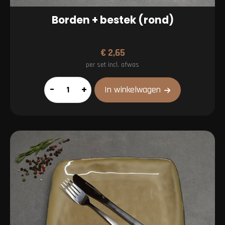
Borden + bestek (rond)
€
2,65
per set incl. afwas
Borden
–
+
In winkelwagen
+
bestek
(rond)
aantal