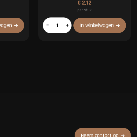
€
2,12
per stuk
Drumstick
–
+
wagen
In winkelwagen
(voorgegaard)
aantal
Neem contact op