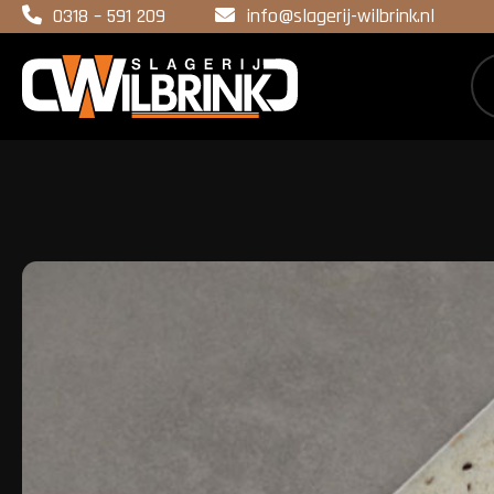
0318 – 591 209
info@slagerij-wilbrink.nl