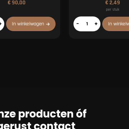
€
90,00
€
2,49
per stuk
Hamburger
+
–
+
In winkelwagen
In winkel
100%
rundvlees
aantal
nze producten óf
erust contact