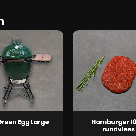
n
Green Egg Large
Hamburger 1
rundvlees