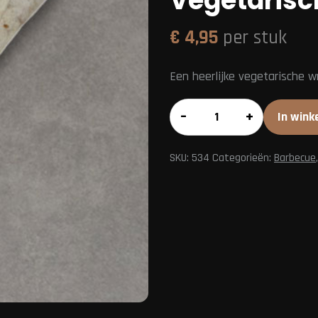
Vegetarisc
€
4,95
per stuk
Een heerlijke vegetarische w
Vegetarische
–
+
In wink
wrap
aantal
SKU:
534
Categorieën:
Barbecue