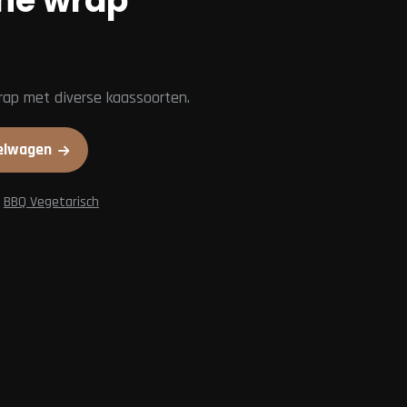
he wrap
rap met diverse kaassoorten.
elwagen
,
BBQ Vegetarisch