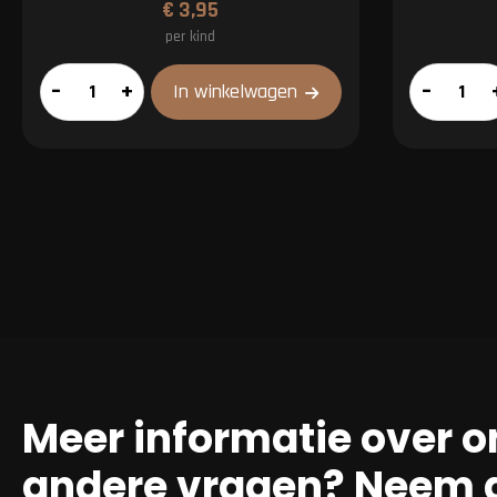
€
3,95
per kind
Kids
Big
–
+
–
In winkelwagen
pakket
Green
aantal
Egg
Large
aantal
Meer informatie over o
andere vragen? Neem g