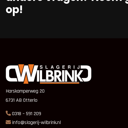
op!
Harskamperweg 20
6731 AB Otterlo
0318 – 591 209
info@slagerij-wilbrink.nl