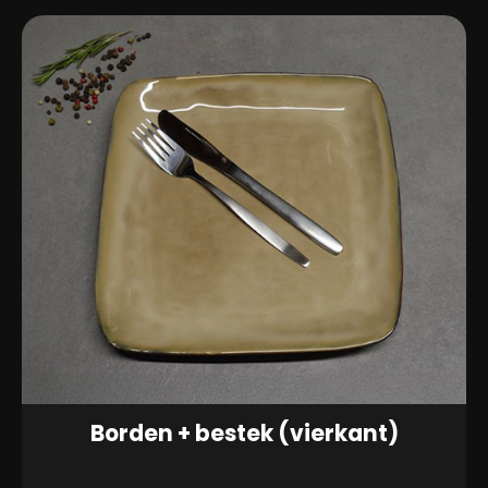
(rond)
aantal
Borden + bestek (vierkant)