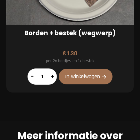
Borden + bestek (wegwerp)
€
1,30
per 2x bordjes en 1x bestek
Borden
–
+
In winkelwagen
+
bestek
(wegwerp)
aantal
Meer informatie over