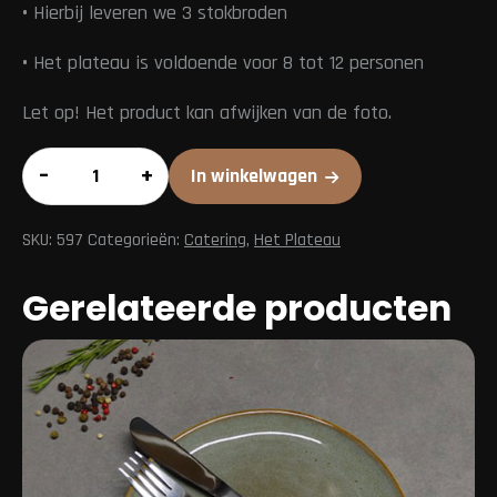
•
Hierbij leveren we 3 stokbroden
•
Het plateau is voldoende voor 8 tot 12 personen
Let op! Het product kan afwijken van de foto.
Tapas
–
+
In winkelwagen
Plateau:
8
SKU:
597
Categorieën:
Catering
,
Het Plateau
p.
maaltijd
Gerelateerde producten
of
12
p.
hapjes
aantal