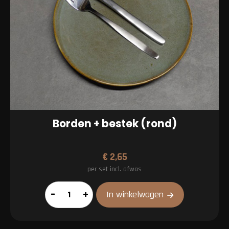
Borden + bestek (rond)
€
2,65
per set incl. afwas
Borden
–
+
In winkelwagen
+
bestek