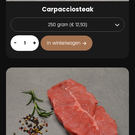
Carpacciosteak
Carpacciosteak
–
+
In winkelwagen
aantal