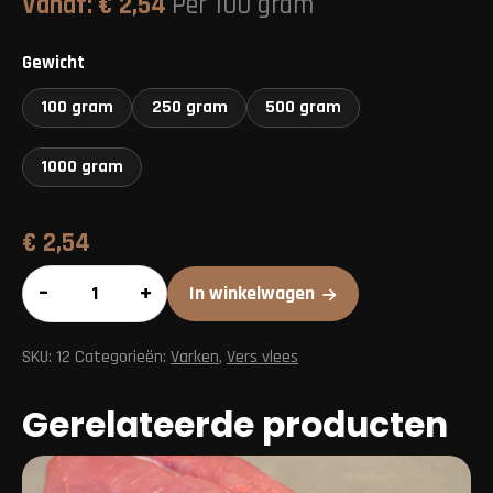
Vanaf:
€
2,54
Per 100 gram
Gewicht
100 gram
250 gram
500 gram
1000 gram
€
2,54
Steak
–
+
In winkelwagen
c
bleu
SKU:
12
Categorieën:
Varken
,
Vers vlees
aantal
Gerelateerde producten