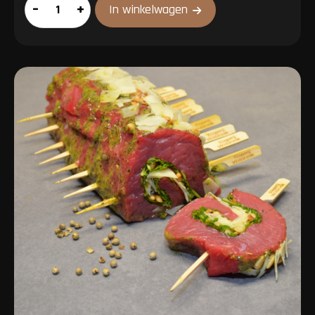
Ossenhaasbiefstuk
–
+
In winkelwagen
aantal