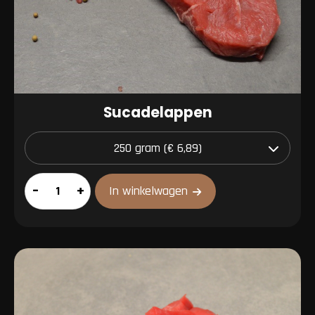
Sucadelappen
Sucadelappen
–
+
In winkelwagen
aantal