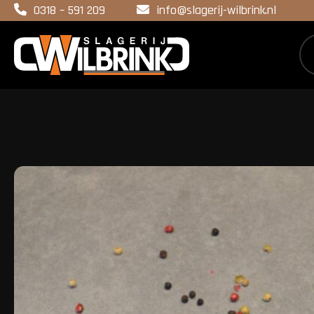
0318 – 591 209
info@slagerij-wilbrink.nl