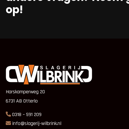
op!
Harskamperweg 20
6731 AB Otterlo
0318 – 591 209
info@slagerij-wilbrink.nl