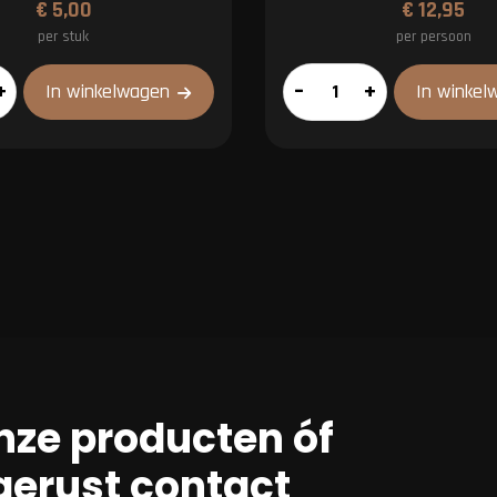
€
5,00
€
12,95
per stuk
per persoon
ies
Veluws
+
–
+
In winkelwagen
In winkel
pakket
aantal
nze producten óf
erust contact