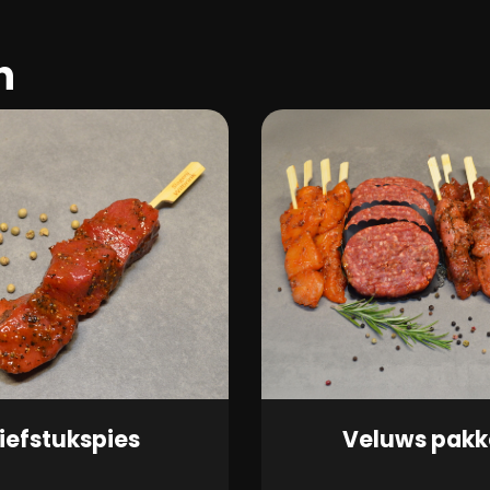
n
iefstukspies
Veluws pakk