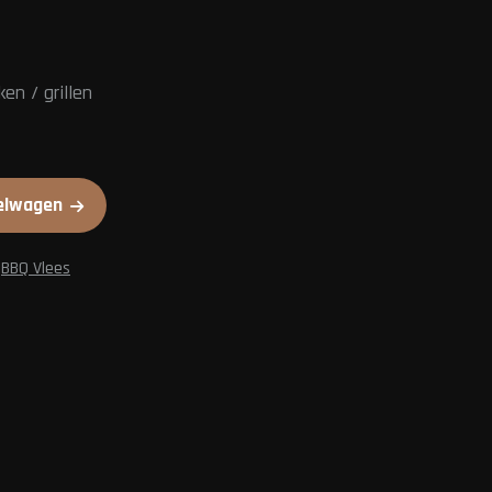
ken / grillen
elwagen
,
BBQ Vlees