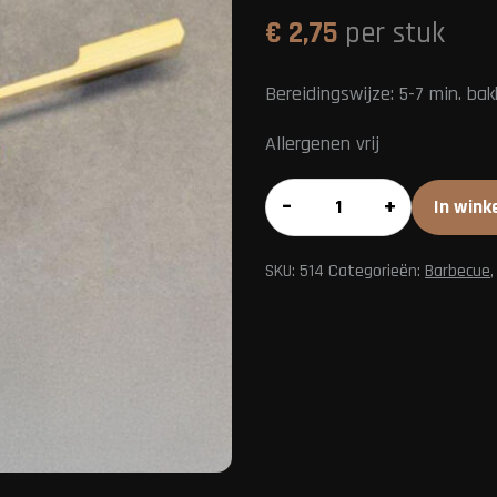
€
2,75
per stuk
Bereidingswijze: 5-7 min. bak
Allergenen vrij
Saté
–
+
In wink
varkenshaas
aantal
SKU:
514
Categorieën:
Barbecue