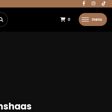
0
menu
enshaas