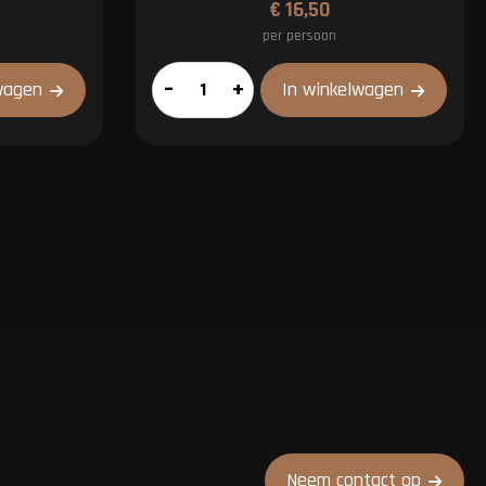
€
16,50
per persoon
XL
–
+
wagen
In winkelwagen
pakket
aantal
Neem contact op