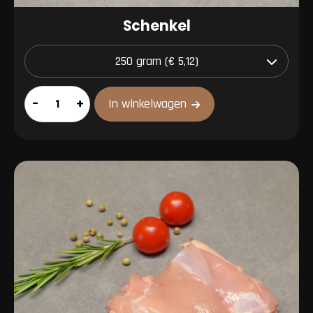
Schenkel
Schenkel
–
+
In winkelwagen
aantal