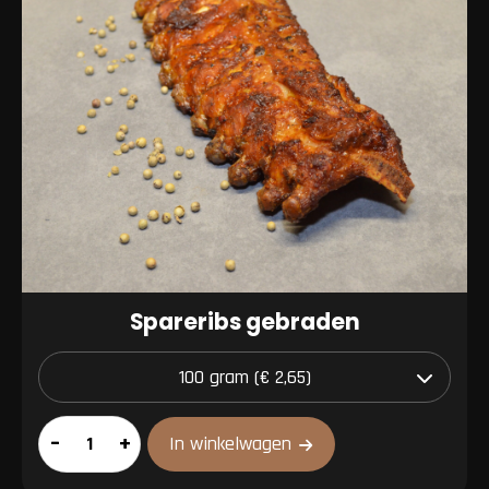
Spareribs gebraden
Spareribs
–
+
In winkelwagen
gebraden