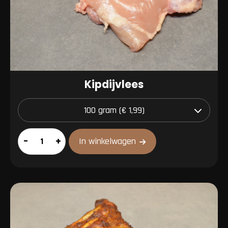
Kipdijvlees
Kipdijvlees
–
+
In winkelwagen
aantal