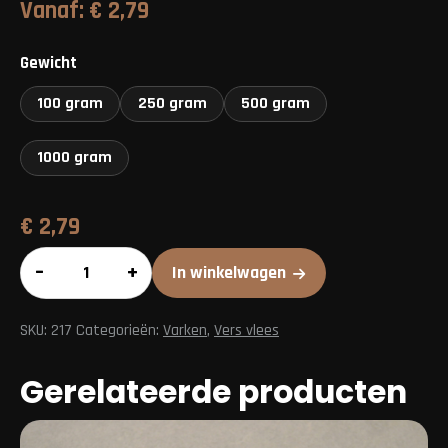
Vanaf:
€
2,79
Gewicht
100 gram
250 gram
500 gram
1000 gram
€
2,79
Mager
–
+
In winkelwagen
rookspek
aantal
SKU:
217
Categorieën:
Varken
,
Vers vlees
Gerelateerde producten