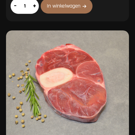
Entrecote
–
+
In winkelwagen
aantal