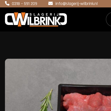
0318 – 591 209
info@slagerij-wilbrink.nl