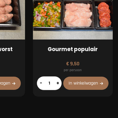
worst
Gourmet populair
€
9,50
per persoon
Gourmet
–
+
wagen
In winkelwagen
populair
aantal