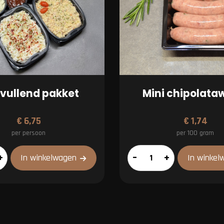
vullend pakket
Mini chipolata
€
6,75
€
1,74
per persoon
per 100 gram
d
Mini
+
–
+
In winkelwagen
In winkel
chipolataworst
aantal