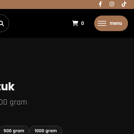
0
menu
tuk
100 gram
500 gram
1000 gram