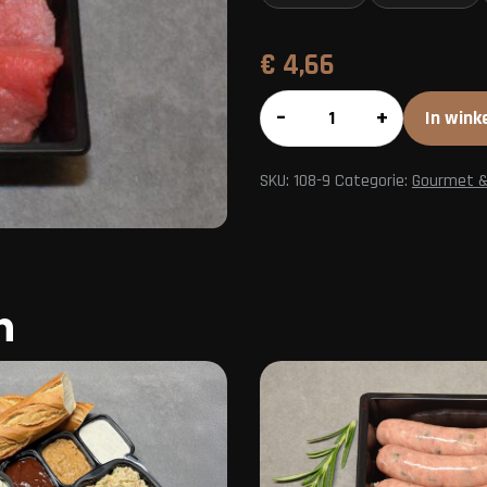
€
4,66
Kogelbiefstuk
–
+
In wink
aantal
SKU:
108-9
Categorie:
Gourmet &
n