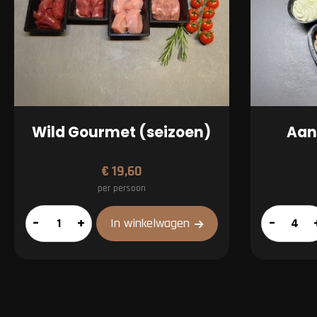
Wild Gourmet (seizoen)
Aan
€
19,60
per persoon
Wild
Aanvullen
–
+
–
In winkelwagen
Gourmet
pakket
(seizoen)
aantal
aantal