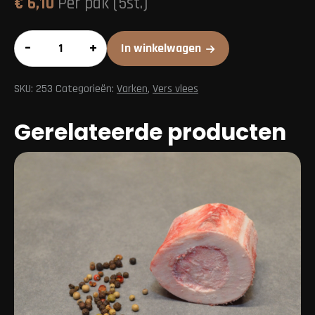
€
6,10
Per pak (5st.)
Knakworst
–
+
In winkelwagen
aantal
SKU:
253
Categorieën:
Varken
,
Vers vlees
Gerelateerde producten