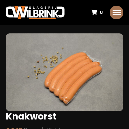
0
Knakworst