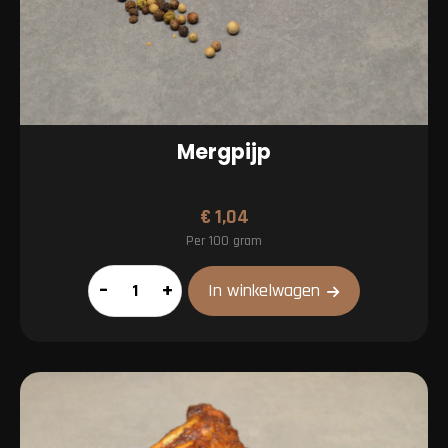
Mergpijp
€
1,04
Per 100 gram
Mergpijp
–
+
In winkelwagen
aantal