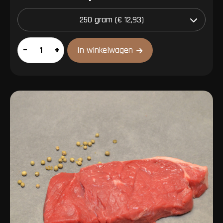
Carpacciosteak
–
+
In winkelwagen
aantal