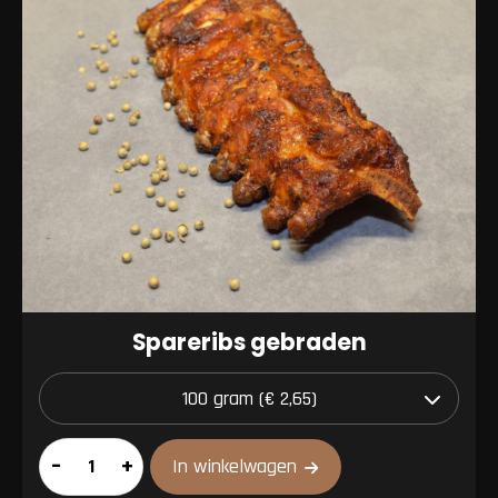
Spareribs gebraden
Spareribs
–
+
In winkelwagen
gebraden