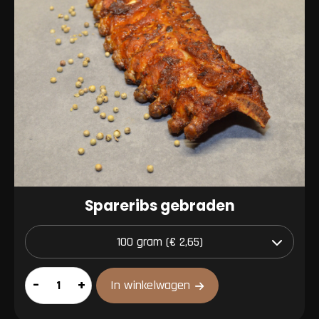
Spareribs gebraden
Spareribs
–
+
In winkelwagen
gebraden