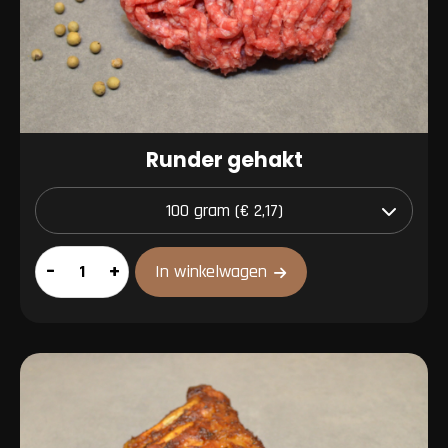
Runder gehakt
Runder
–
+
In winkelwagen
gehakt
aantal