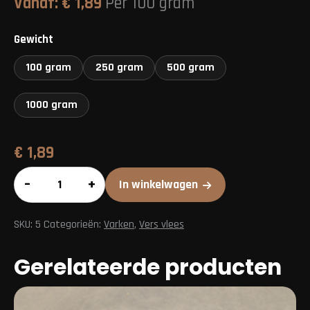
Vanaf:
€
1,89
Per 100 gram
Gewicht
100 gram
250 gram
500 gram
1000 gram
€
1,89
Haaskarbonade
–
+
In winkelwagen
aantal
SKU:
5
Categorieën:
Varken
,
Vers vlees
Gerelateerde producten