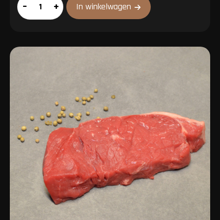
Hacheevlees
–
+
In winkelwagen
aantal