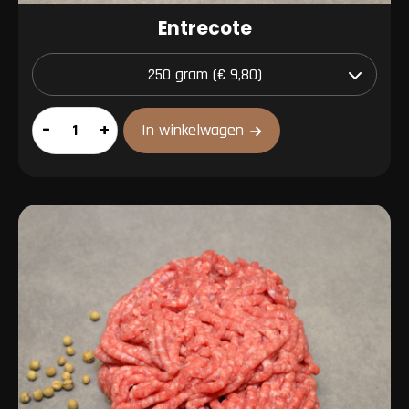
Entrecote
Entrecote
–
+
In winkelwagen
aantal