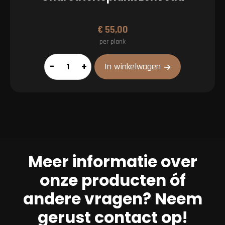
€
55,00
per plank
Charcuterieplank
–
+
In winkelwagen
Eenvoud
aantal
Meer informatie over
onze producten óf
andere vragen? Neem
gerust contact op!