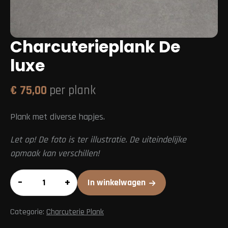
Charcuterieplank De
luxe
€
75,00
per plank
Plank met diverse hapjes.
Let op! De foto is ter illustratie. De uiteindelijke
opmaak kan verschillen!
Charcuterieplank
–
+
In winkelwagen
De
luxe
Categorie:
Charcuterie Plank
aantal