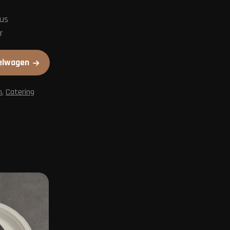
us
r
elwagen
n
,
Catering