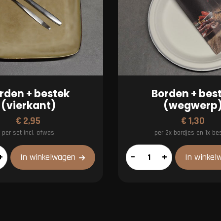
rden + bestek
Borden + bes
(vierkant)
(wegwerp
€
2,95
€
1,30
per set incl. afwas
per 2x bordjes en 1x be
Borden
+
–
+
In winkelwagen
In winkel
+
bestek
(wegwerp)
aantal