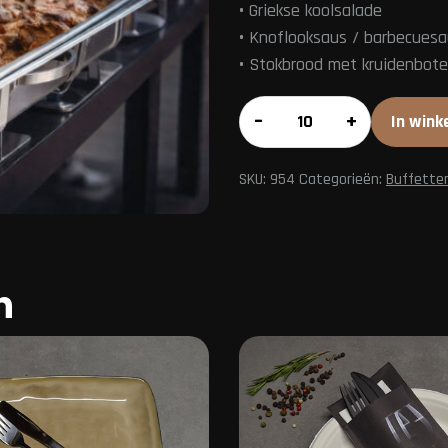
•
Griekse koolsalade
•
Knoflooksaus / barbecuesa
•
Stokbrood met kruidenbote
Buffet
–
+
In wink
American
aantal
SKU:
954
Categorieën:
Buffette
n