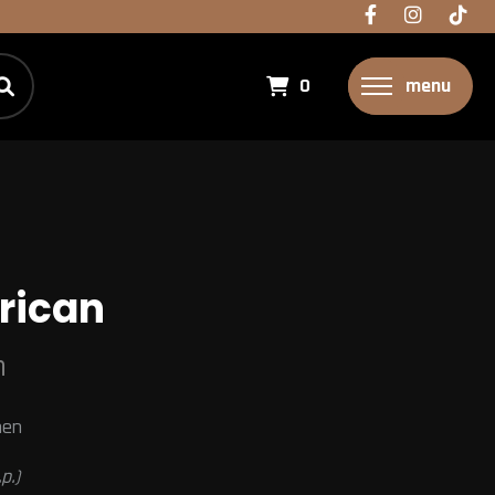
0
menu
rican
n
nen
.p.)