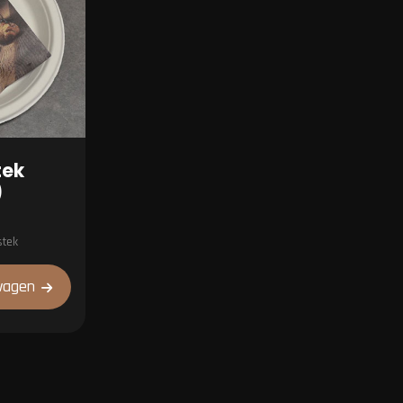
tek
)
stek
wagen