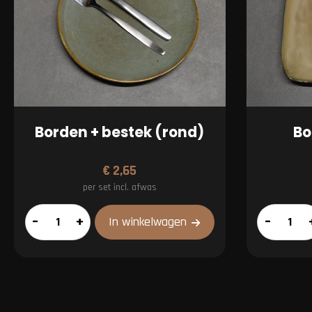
Borden + bestek (rond)
Bo
€
2,65
per set incl. afwas
Borden
Borden
–
+
–
In winkelwagen
+
+
bestek
bestek
(rond)
(vierkant)
aantal
aantal